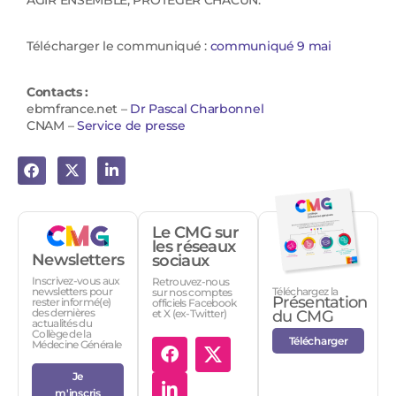
AGIR ENSEMBLE, PROTEGER CHACUN.
Télécharger le communiqué :
communiqué 9 mai
Contacts :
ebmfrance.net –
Dr Pascal Charbonnel
CNAM –
Service de presse
Le CMG sur
les réseaux
Newsletters
sociaux
Inscrivez-vous aux
Retrouvez-nous
Téléchargez la
newsletters pour
sur nos comptes
Présentation
rester informé(e)
officiels Facebook
des dernières
et X (ex-Twitter)
du CMG
actualités du
Collège de la
Télécharger
Médecine Générale
Je
m'inscris