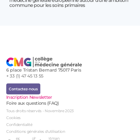
médecine générale européenne autour d’une ambition
17 jui
commune pour les soins primaires
Prof
!
6 place Tristan Bernard 75017 Paris
+ 33 (1) 47 45 13 55
Contactez-nous
Inscription Newsletter
Foire aux questions (FAQ)
Tous droits réservés - Novembre 2023
Cookies
Confidentialité
Conditions générales d'utilisation
Conception : John Brightman