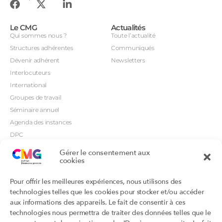
Le CMG
Actualités
Qui sommes nous ?
Toute l’actualité
Structures adhérentes
Communiqués
Dévenir adhérent
Newsletters
Interlocuteurs
International
Groupes de travail
Séminaire annuel
Agenda des instances
DPC
CSI
Gérer le consentement aux
cookies
Orientations prioritaires
Textes règlementaires
Productions
Portails
Pour offrir les meilleures expériences, nous utilisons des
Productions du Collège
Annuaire DU/DIU
technologies telles que les cookies pour stocker et/ou accéder
Productions des structures
Archimede.fr
aux informations des appareils. Le fait de consentir à ces
adhérentes
technologies nous permettra de traiter des données telles que le
Ebmfrance.net
Labellisation