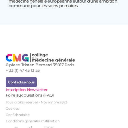
médecine générale européenne autour d’une ambition
17 jui
commune pour les soins primaires
Prof
!
6 place Tristan Bernard 75017 Paris
+ 33 (1) 47 45 13 55
Contactez-nous
Inscription Newsletter
Foire aux questions (FAQ)
Tous droits réservés - Novembre 2023
Cookies
Confidentialité
Conditions générales d'utilisation
Conception : John Brightman