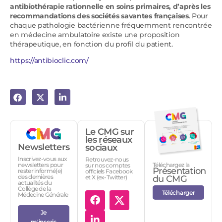
antibiothérapie rationnelle en soins primaires, d’après les
recommandations des sociétés savantes françaises
. Pour
chaque pathologie bactérienne fréquemment rencontrée
en médecine ambulatoire existe une proposition
thérapeutique, en fonction du profil du patient.
https://antibioclic.com/
Le CMG sur
les réseaux
Newsletters
sociaux
Inscrivez-vous aux
Retrouvez-nous
Téléchargez la
newsletters pour
sur nos comptes
Présentation
rester informé(e)
officiels Facebook
des dernières
et X (ex-Twitter)
du CMG
actualités du
Collège de la
Télécharger
Médecine Générale
Je
m'inscris