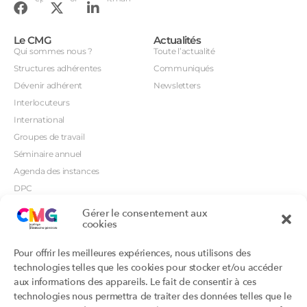
Le CMG
Actualités
Qui sommes nous ?
Toute l’actualité
Structures adhérentes
Communiqués
Dévenir adhérent
Newsletters
Interlocuteurs
International
Groupes de travail
Séminaire annuel
Agenda des instances
DPC
CSI
Gérer le consentement aux
cookies
Orientations prioritaires
Textes règlementaires
Productions
Portails
Pour offrir les meilleures expériences, nous utilisons des
Productions du Collège
Annuaire DU/DIU
technologies telles que les cookies pour stocker et/ou accéder
Productions des structures
Archimede.fr
aux informations des appareils. Le fait de consentir à ces
adhérentes
technologies nous permettra de traiter des données telles que le
Ebmfrance.net