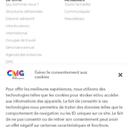
Qui sommes nous ?
Toute l’actualité
Structures adhérentes
Communiqués
Dévenir adhérent
Newsletters
Interlocuteurs
International
Groupes de travail
Séminaire annuel
Agenda des instances
DPC
CSI
Gérer le consentement aux
cookies
Orientations prioritaires
Textes règlementaires
Productions
Portails
Pour offrir les meilleures expériences, nous utilisons des
Productions du Collège
Annuaire DU/DIU
technologies telles que les cookies pour stocker et/ou accéder
Productions des structures
Archimede.fr
aux informations des appareils. Le fait de consentir à ces
adhérentes
technologies nous permettra de traiter des données telles que le
Ebmfrance.net
Labellisation
comportement de navigation ou les ID uniques sur ce site. Le fait
Toutes les recos
de ne pas consentir ou de retirer son consentement peut avoir
Addictions et médecine générale
Certificats-absurdes.fr
un effet négatif sur certaines caractéristiques et fonctions.
Et si c’était une maladie rare ?
la contraception dite masculine