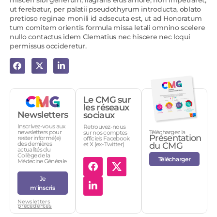
misceri sibi generum, flagrans eius amore, non impetraret,
ut ferebatur, per palatii pseudothyrum introducta, oblato
pretioso reginae monili id adsecuta est, ut ad Honoratum
tum comitem orientis formula missa letali omnino scelere
nullo contactus idem Clematius nec hiscere nec loqui
permissus occideretur.
Le CMG sur
les réseaux
Newsletters
sociaux
Inscrivez-vous aux
Retrouvez-nous
Téléchargez la
newsletters pour
sur nos comptes
Présentation
rester informé(e)
officiels Facebook
des dernières
et X (ex-Twitter)
du CMG
actualités du
Collège de la
Télécharger
Médecine Générale
Je
m'inscris
Newsletters
précédentes