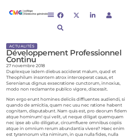
ACTUALITÉS
Développement Professionnel
Continu
27 novembre 2018
Duplexque isdem diebus acciderat malum, quod et
Theophilum insontem atrox interceperat casus, et
Serenianus dignus exsecratione cunctorum, innoxius,
modo non reclamante publico vigore, discessit.
Non ergo erunt homines deliciis diffluentes audiendi, si
quando de amicitia, quam nec usu nec ratione habent
cognitam, disputabunt. Nam quis est, pro deorum fidem
atque hominum! qui velit, ut neque diligat quemquam
nec ipse ab ullo diligatur, circumfluere omnibus copiis
atque in omnium rerum abundantia vivere? Haec enim
est tyrannorum vita nimirum, in qua nulla fides, nulla