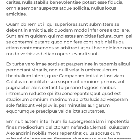
caritas, nulla stabilis benevolentiae potest esse fiducia,
omnia semper suspecta atque sollicita, nullus locus
amicitiae.
Quam ob rem ut ii qui superiores sunt submittere se
debent in amicitia, sic quodam modo inferiores extollere.
Sunt enim quidam qui molestas amicitias faciunt, cum ipsi
se contemni putant; quod non fere contingit nisi iis qui
etiam contemnendos se arbitrantur; qui hac opinione non
modo verbis sed etiam opere levandi sunt.
Ex turba vero imae sortis et paupertinae in tabernis aliqui
pernoctant vinariis, non nulli velariis umbraculorum
theatralium latent, quae Campanam imitatus lasciviam
Catulus in aedilitate sua suspendit omnium primus; aut
pugnaciter aleis certant turpi sono fragosis naribus
introrsum reducto spiritu concrepantes; aut quod est
studiorum omnium maximum ab ortu lucis ad vesperam
sole fatiscunt vel pluviis, per minutias aurigarum
equorumque praecipua vel delicta scrutantes.
Eminuit autem inter humilia supergressa iam impotentia
fines mediocrium delictorum nefanda Clematii cuiusdam
Alexandrini nobilis mors repentina; cuius socrus cum