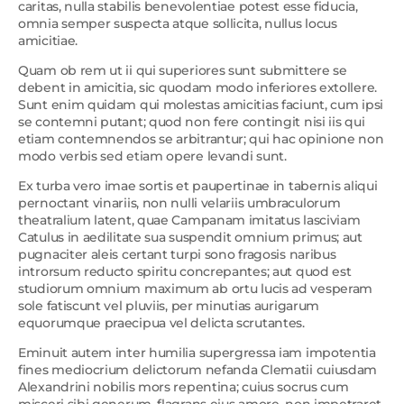
caritas, nulla stabilis benevolentiae potest esse fiducia,
omnia semper suspecta atque sollicita, nullus locus
amicitiae.
Quam ob rem ut ii qui superiores sunt submittere se
debent in amicitia, sic quodam modo inferiores extollere.
Sunt enim quidam qui molestas amicitias faciunt, cum ipsi
se contemni putant; quod non fere contingit nisi iis qui
etiam contemnendos se arbitrantur; qui hac opinione non
modo verbis sed etiam opere levandi sunt.
Ex turba vero imae sortis et paupertinae in tabernis aliqui
pernoctant vinariis, non nulli velariis umbraculorum
theatralium latent, quae Campanam imitatus lasciviam
Catulus in aedilitate sua suspendit omnium primus; aut
pugnaciter aleis certant turpi sono fragosis naribus
introrsum reducto spiritu concrepantes; aut quod est
studiorum omnium maximum ab ortu lucis ad vesperam
sole fatiscunt vel pluviis, per minutias aurigarum
equorumque praecipua vel delicta scrutantes.
Eminuit autem inter humilia supergressa iam impotentia
fines mediocrium delictorum nefanda Clematii cuiusdam
Alexandrini nobilis mors repentina; cuius socrus cum