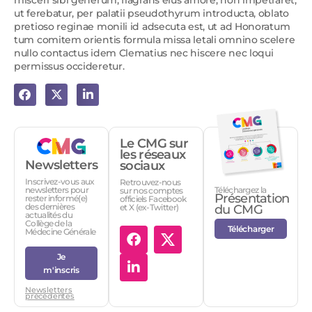
misceri sibi generum, flagrans eius amore, non impetraret,
ut ferebatur, per palatii pseudothyrum introducta, oblato
pretioso reginae monili id adsecuta est, ut ad Honoratum
tum comitem orientis formula missa letali omnino scelere
nullo contactus idem Clematius nec hiscere nec loqui
permissus occideretur.
Le CMG sur
les réseaux
Newsletters
sociaux
Inscrivez-vous aux
Retrouvez-nous
Téléchargez la
newsletters pour
sur nos comptes
Présentation
rester informé(e)
officiels Facebook
des dernières
et X (ex-Twitter)
du CMG
actualités du
Collège de la
Télécharger
Médecine Générale
Je
m'inscris
Newsletters
précédentes