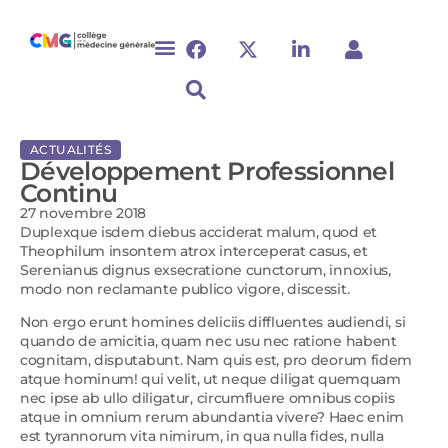
ACTUALITÉS
Développement Professionnel
Continu
27 novembre 2018
Duplexque isdem diebus acciderat malum, quod et
Theophilum insontem atrox interceperat casus, et
Serenianus dignus exsecratione cunctorum, innoxius,
modo non reclamante publico vigore, discessit.
Non ergo erunt homines deliciis diffluentes audiendi, si
quando de amicitia, quam nec usu nec ratione habent
cognitam, disputabunt. Nam quis est, pro deorum fidem
atque hominum! qui velit, ut neque diligat quemquam
nec ipse ab ullo diligatur, circumfluere omnibus copiis
atque in omnium rerum abundantia vivere? Haec enim
est tyrannorum vita nimirum, in qua nulla fides, nulla