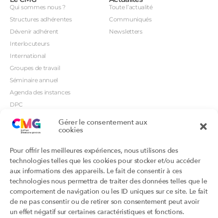
Qui sommes nous ?
Toute l’actualité
Structures adhérentes
Communiqués
Dévenir adhérent
Newsletters
Interlocuteurs
International
Groupes de travail
Séminaire annuel
Agenda des instances
DPC
CSI
Gérer le consentement aux
cookies
Orientations prioritaires
Textes règlementaires
Productions
Portails
Pour offrir les meilleures expériences, nous utilisons des
Productions du Collège
Annuaire DU/DIU
technologies telles que les cookies pour stocker et/ou accéder
Productions des structures
Archimede.fr
aux informations des appareils. Le fait de consentir à ces
adhérentes
technologies nous permettra de traiter des données telles que le
Ebmfrance.net
Labellisation
comportement de navigation ou les ID uniques sur ce site. Le fait
Toutes les recos
de ne pas consentir ou de retirer son consentement peut avoir
Addictions et médecine générale
Certificats-absurdes.fr
un effet négatif sur certaines caractéristiques et fonctions.
Et si c’était une maladie rare ?
la contraception dite masculine