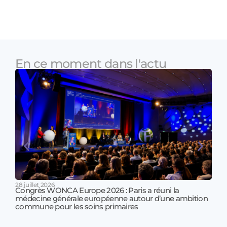
En ce moment dans l'actu
28 juillet 2026
Congrès WONCA Europe 2026 : Paris a réuni la
médecine générale européenne autour d’une ambition
17 jui
commune pour les soins primaires
Prof
!