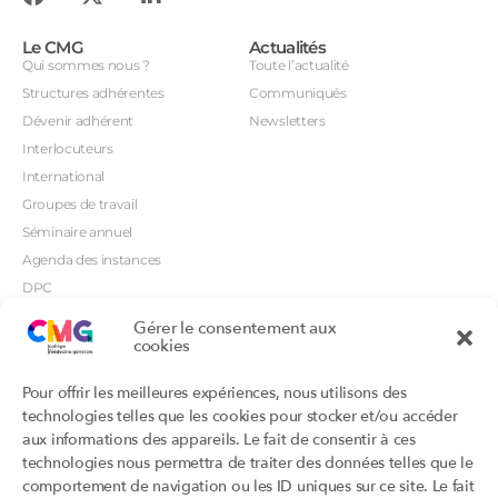
Le CMG
Actualités
Qui sommes nous ?
Toute l’actualité
Structures adhérentes
Communiqués
Dévenir adhérent
Newsletters
Interlocuteurs
International
Groupes de travail
Séminaire annuel
Agenda des instances
DPC
CSI
Gérer le consentement aux
cookies
Orientations prioritaires
Textes règlementaires
Productions
Portails
Pour offrir les meilleures expériences, nous utilisons des
Productions du Collège
Annuaire DU/DIU
technologies telles que les cookies pour stocker et/ou accéder
Productions des structures
Archimede.fr
aux informations des appareils. Le fait de consentir à ces
adhérentes
technologies nous permettra de traiter des données telles que le
Ebmfrance.net
Labellisation
comportement de navigation ou les ID uniques sur ce site. Le fait
Toutes les recos