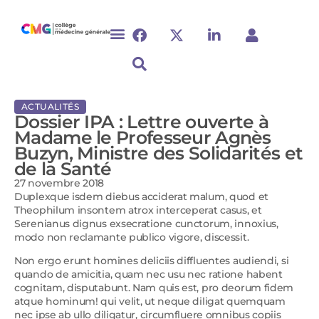
ACTUALITÉS
Dossier IPA : Lettre ouverte à
Madame le Professeur Agnès
Buzyn, Ministre des Solidarités et
de la Santé
27 novembre 2018
Duplexque isdem diebus acciderat malum, quod et
Theophilum insontem atrox interceperat casus, et
Serenianus dignus exsecratione cunctorum, innoxius,
modo non reclamante publico vigore, discessit.
Non ergo erunt homines deliciis diffluentes audiendi, si
quando de amicitia, quam nec usu nec ratione habent
cognitam, disputabunt. Nam quis est, pro deorum fidem
atque hominum! qui velit, ut neque diligat quemquam
nec ipse ab ullo diligatur, circumfluere omnibus copiis