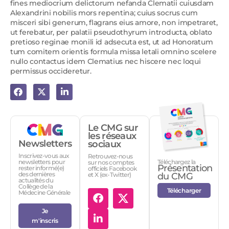
fines mediocrium delictorum nefanda Clematii cuiusdam
Alexandrini nobilis mors repentina; cuius socrus cum
misceri sibi generum, flagrans eius amore, non impetraret,
ut ferebatur, per palatii pseudothyrum introducta, oblato
pretioso reginae monili id adsecuta est, ut ad Honoratum
tum comitem orientis formula missa letali omnino scelere
nullo contactus idem Clematius nec hiscere nec loqui
permissus occideretur.
Le CMG sur
les réseaux
Newsletters
sociaux
Inscrivez-vous aux
Retrouvez-nous
Téléchargez la
newsletters pour
sur nos comptes
Présentation
rester informé(e)
officiels Facebook
des dernières
et X (ex-Twitter)
du CMG
actualités du
Collège de la
Télécharger
Médecine Générale
Je
m'inscris