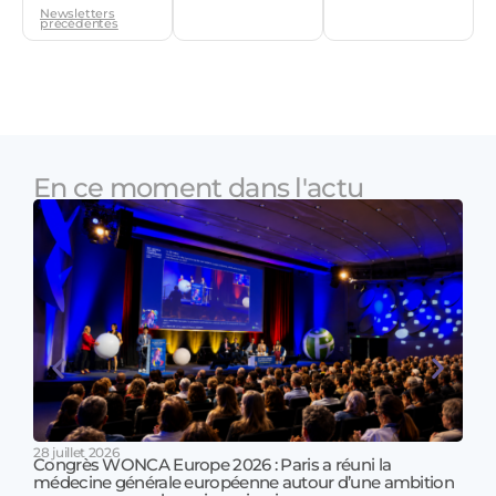
Newsletters
précédentes
En ce moment dans l'actu
28 juillet 2026
Congrès WONCA Europe 2026 : Paris a réuni la
médecine générale européenne autour d’une ambition
17 jui