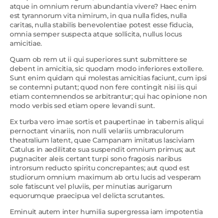
atque in omnium rerum abundantia vivere? Haec enim
est tyrannorum vita nimirum, in qua nulla fides, nulla
caritas, nulla stabilis benevolentiae potest esse fiducia,
omnia semper suspecta atque sollicita, nullus locus
amicitiae.
Quam ob rem ut ii qui superiores sunt submittere se
debent in amicitia, sic quodam modo inferiores extollere.
Sunt enim quidam qui molestas amicitias faciunt, cum ipsi
se contemni putant; quod non fere contingit nisi iis qui
etiam contemnendos se arbitrantur; qui hac opinione non
modo verbis sed etiam opere levandi sunt.
Ex turba vero imae sortis et paupertinae in tabernis aliqui
pernoctant vinariis, non nulli velariis umbraculorum
theatralium latent, quae Campanam imitatus lasciviam
Catulus in aedilitate sua suspendit omnium primus; aut
pugnaciter aleis certant turpi sono fragosis naribus
introrsum reducto spiritu concrepantes; aut quod est
studiorum omnium maximum ab ortu lucis ad vesperam
sole fatiscunt vel pluviis, per minutias aurigarum
equorumque praecipua vel delicta scrutantes.
Eminuit autem inter humilia supergressa iam impotentia