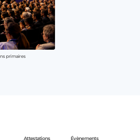
ns primaires
17 juillet 202
Profitez de
Attestations
Évènements