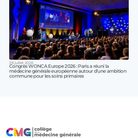
28 juillet 2026
Congrès WONCA Europe 2026 : Paris a réuni la
médecine générale européenne autour d’une ambition
17 jui
commune pour les soins primaires
Prof
!