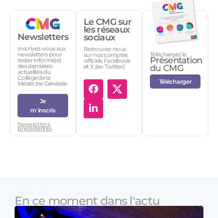
Le CMG sur
les réseaux
Newsletters
sociaux
Inscrivez-vous aux
Retrouvez-nous
Téléchargez la
newsletters pour
sur nos comptes
Présentation
rester informé(e)
officiels Facebook
des dernières
et X (ex-Twitter)
du CMG
actualités du
Collège de la
Télécharger
Médecine Générale
Je
m'inscris
Newsletters
précédentes
En ce moment dans l'actu