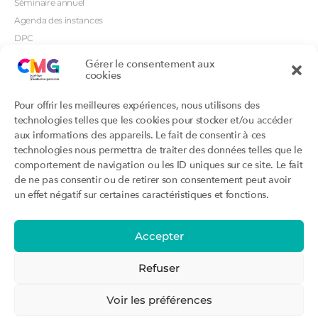
Séminaire annuel
Agenda des instances
DPC
CSI
Gérer le consentement aux
cookies
Orientations prioritaires
Textes règlementaires
Productions
Portails
Pour offrir les meilleures expériences, nous utilisons des
Productions du Collège
Annuaire DU/DIU
technologies telles que les cookies pour stocker et/ou accéder
Productions des structures
Archimede.fr
aux informations des appareils. Le fait de consentir à ces
adhérentes
technologies nous permettra de traiter des données telles que le
Ebmfrance.net
Labellisation
comportement de navigation ou les ID uniques sur ce site. Le fait
Toutes les recos
de ne pas consentir ou de retirer son consentement peut avoir
Addictions et médecine générale
Certificats-absurdes.fr
un effet négatif sur certaines caractéristiques et fonctions.
Et si c’était une maladie rare ?
la contraception dite masculine
Santé planétaire en médecine
générale
Accepter
Attestations
Évènements
Activité « sommeil »
CMGF 2025
Refuser
Activité « otologie »
CMGF - Editions précédentes
Parcours triennal
WONCA Europe 2026
Voir les préférences
Agenda