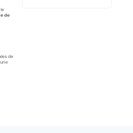
 le
ue de
ales de
 une