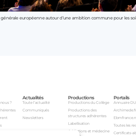
 générale européenne autour d’une ambition commune pour les soi
Actualités
Productions
Portails
nous ?
Toute l’actualité
Productions du Collège
Annuaire D
dhérentes
Communiqués
Productions des
Archimede.f
structures adhérentes
rent
Newsletters
Ebmfrance.n
Labellisation
s
Toutes les re
Addictions et médecine
Certificats-a