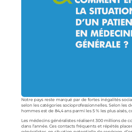
Notre pays reste marqué par de fortes inégalités soci
selon les catégories socioprofessionnelles. Selon les de
hommes est de 84,4 ans parmi les 5 % les plus aisés, con
Les médecins généralistes réalisent 300 millions de co
dans l’année. Ces contacts fréquents et répétés placen
généralistes, en situation potentielle de repérage, d’or