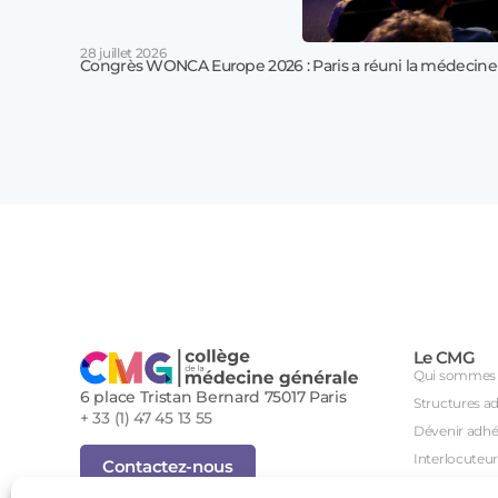
28 juillet 2026
Congrès WONCA Europe 2026 : Paris a réuni la médecine
Le CMG
Qui sommes 
6 place Tristan Bernard 75017 Paris
Structures a
+ 33 (1) 47 45 13 55
Dévenir adhé
Interlocuteur
Contactez-nous
International
Inscription Newsletter