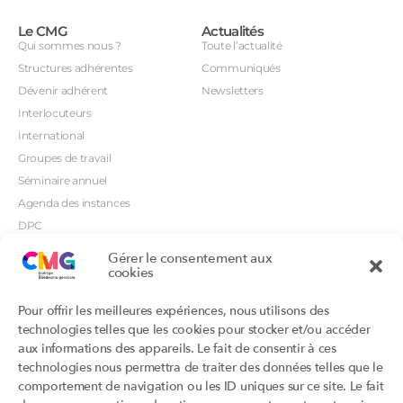
Le CMG
Actualités
Qui sommes nous ?
Toute l’actualité
Structures adhérentes
Communiqués
Dévenir adhérent
Newsletters
Interlocuteurs
International
Groupes de travail
Séminaire annuel
Agenda des instances
DPC
CSI
Gérer le consentement aux
Orientations prioritaires
cookies
Textes règlementaires
Productions
Portails
Pour offrir les meilleures expériences, nous utilisons des
Productions du Collège
Annuaire DU/DIU
technologies telles que les cookies pour stocker et/ou accéder
Productions des structures
Archimede.fr
aux informations des appareils. Le fait de consentir à ces
adhérentes
technologies nous permettra de traiter des données telles que le
Ebmfrance.net
Labellisation
comportement de navigation ou les ID uniques sur ce site. Le fait
Toutes les recos