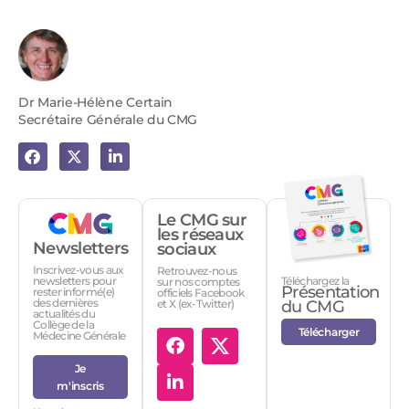
Dr Marie-Hélène Certain
Secrétaire Générale du CMG
Le CMG sur
les réseaux
Newsletters
sociaux
Inscrivez-vous aux
Retrouvez-nous
Téléchargez la
newsletters pour
sur nos comptes
Présentation
rester informé(e)
officiels Facebook
des dernières
et X (ex-Twitter)
du CMG
actualités du
Collège de la
Télécharger
Médecine Générale
Je
m'inscris