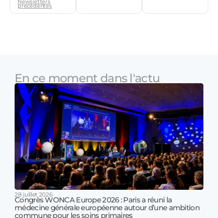
Newsletters
précédentes
En ce moment dans l'actu
28 juillet 2026
Congrès WONCA Europe 2026 : Paris a réuni la
médecine générale européenne autour d’une ambition
17 jui
commune pour les soins primaires