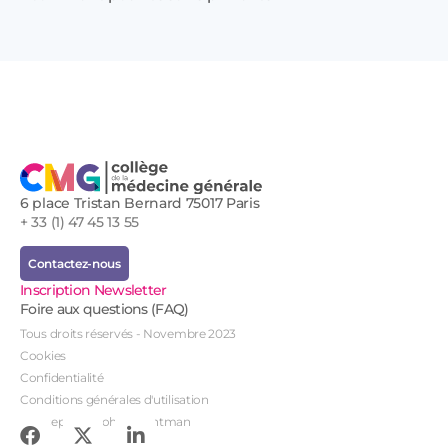
Prof
!
6 place Tristan Bernard 75017 Paris
+ 33 (1) 47 45 13 55
Contactez-nous
Inscription Newsletter
Foire aux questions (FAQ)
Tous droits réservés - Novembre 2023
Cookies
Confidentialité
Conditions générales d'utilisation
Conception : John Brightman