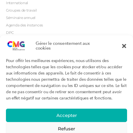
International
Groupes de travail
Séminaire annuel
Agenda des instances
DPC
CSI
Gérer le consentement aux
cookies
Orientations prioritaires
Textes règlementaires
Productions
Portails
Pour offrir les meilleures expériences, nous utilisons des
Productions du Collège
Annuaire DU/DIU
technologies telles que les cookies pour stocker et/ou accéder
Productions des structures
Archimede.fr
aux informations des appareils. Le fait de consentir à ces
adhérentes
technologies nous permettra de traiter des données telles que le
Ebmfrance.net
Labellisation
comportement de navigation ou les ID uniques sur ce site. Le fait
Toutes les recos
de ne pas consentir ou de retirer son consentement peut avoir
Addictions et médecine générale
Certificats-absurdes.fr
un effet négatif sur certaines caractéristiques et fonctions.
Et si c’était une maladie rare ?
la contraception dite masculine
Santé planétaire en médecine
générale
Accepter
Attestations
Évènements
Activité « sommeil »
CMGF 2025
Refuser
Activité « otologie »
CMGF - Editions précédentes