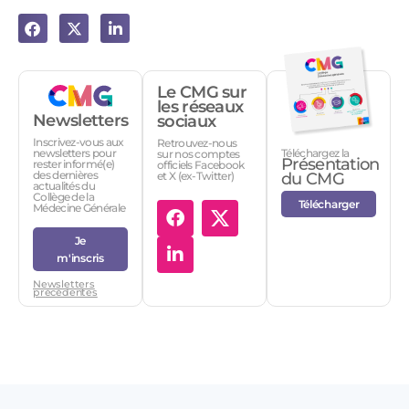
Le CMG sur
les réseaux
Newsletters
sociaux
Inscrivez-vous aux
Retrouvez-nous
Téléchargez la
newsletters pour
sur nos comptes
Présentation
rester informé(e)
officiels Facebook
des dernières
et X (ex-Twitter)
du CMG
actualités du
Collège de la
Télécharger
Médecine Générale
Je
m'inscris
Newsletters
précédentes