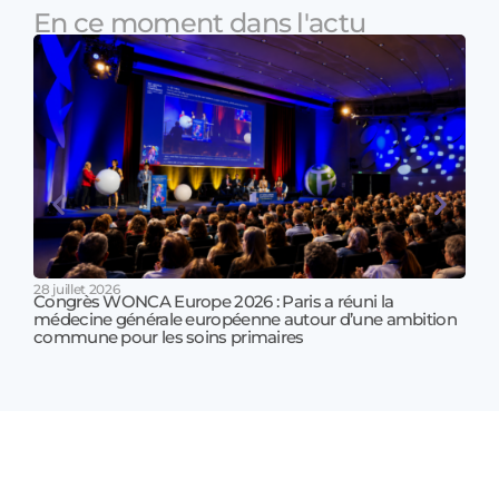
En ce moment dans l'actu
28 juillet 2026
Congrès WONCA Europe 2026 : Paris a réuni la
médecine générale européenne autour d’une ambition
17 jui
commune pour les soins primaires
Prof
!