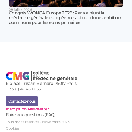
28 juillet 2026
Congrès WONCA Europe 2026 : Paris a réuni la
médecine générale européenne autour d’une ambition
17 jui
commune pour les soins primaires
Prof
!
6 place Tristan Bernard 75017 Paris
+ 33 (1) 47 45 13 55
Contactez-nous
Inscription Newsletter
Foire aux questions (FAQ)
Tous droits réservés - Novembre 2023
Cookies