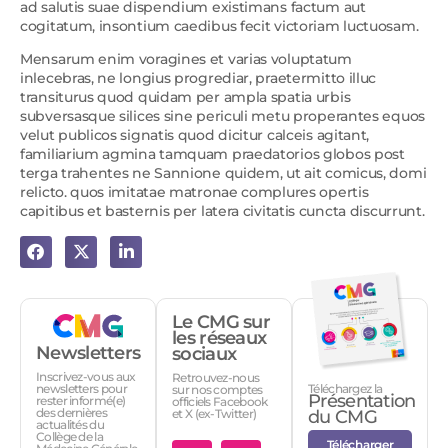
ad salutis suae dispendium existimans factum aut
cogitatum, insontium caedibus fecit victoriam luctuosam.
Mensarum enim voragines et varias voluptatum
inlecebras, ne longius progrediar, praetermitto illuc
transiturus quod quidam per ampla spatia urbis
subversasque silices sine periculi metu properantes equos
velut publicos signatis quod dicitur calceis agitant,
familiarium agmina tamquam praedatorios globos post
terga trahentes ne Sannione quidem, ut ait comicus, domi
relicto. quos imitatae matronae complures opertis
capitibus et basternis per latera civitatis cuncta discurrunt.
Le CMG sur
les réseaux
Newsletters
sociaux
Inscrivez-vous aux
Retrouvez-nous
Téléchargez la
newsletters pour
sur nos comptes
Présentation
rester informé(e)
officiels Facebook
des dernières
et X (ex-Twitter)
du CMG
actualités du
Collège de la
Télécharger