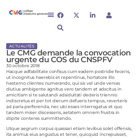
ACTUALITÉS
Le CMG demande la convocation
urgente du COS du CNSPFV
30 octobre 2018
Hacque adfabilitate confisus cum eadem postridie feceris,
ut incognitus haerebis et repentinus, hortatore illo
hesterno clientes numerando, qui sis vel unde venias
diutius ambigente agnitus vero tandem et adscitus in
amicitiam si te salutandi adsiduitati dederis triennio
indiscretus et per tot dierum defueris tempus, reverteris
ad paria perferenda, nec ubi esses interrogatus et quo
tandem miser discesseris, aetatem omnem frustra in
stipite conteres summittendo.
Utque aegrum corpus quassari etiam levibus solet offensis,
ita animus eius angustus et tener, quicquid increpuisset,