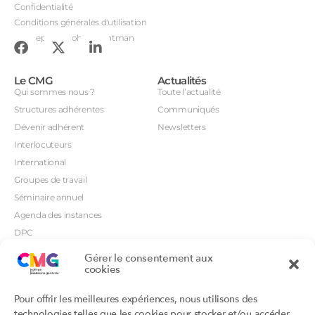
Confidentialité
Conditions générales d'utilisation
Conception : John Brightman
Le CMG
Actualités
Qui sommes nous ?
Toute l’actualité
Structures adhérentes
Communiqués
Dévenir adhérent
Newsletters
Interlocuteurs
International
Groupes de travail
Séminaire annuel
Agenda des instances
DPC
CSI
Gérer le consentement aux
cookies
Orientations prioritaires
Textes règlementaires
Productions
Portails
Pour offrir les meilleures expériences, nous utilisons des
Productions du Collège
Annuaire DU/DIU
technologies telles que les cookies pour stocker et/ou accéder