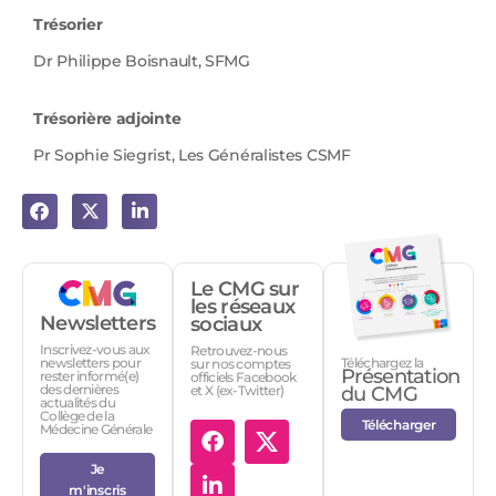
Trésorier
Dr Philippe Boisnault, SFMG
Trésorière adjointe
Pr Sophie Siegrist, Les Généralistes CSMF
Le CMG sur
les réseaux
Newsletters
sociaux
Inscrivez-vous aux
Retrouvez-nous
Téléchargez la
newsletters pour
sur nos comptes
Présentation
rester informé(e)
officiels Facebook
des dernières
et X (ex-Twitter)
du CMG
actualités du
Collège de la
Télécharger
Médecine Générale
Je
m'inscris