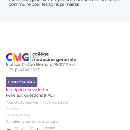
17 jui
commune pour les soins primaires
Prof
!
6 place Tristan Bernard 75017 Paris
+ 33 (1) 47 45 13 55
Contactez-nous
Inscription Newsletter
Foire aux questions (FAQ)
Tous droits réservés - Novembre 2023
Cookies
Confidentialité
Conditions générales d'utilisation
Conception : John Brightman