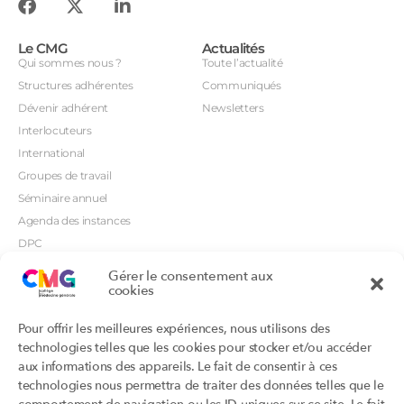
Le CMG
Actualités
Qui sommes nous ?
Toute l’actualité
Structures adhérentes
Communiqués
Dévenir adhérent
Newsletters
Interlocuteurs
International
Groupes de travail
Séminaire annuel
Agenda des instances
DPC
CSI
Gérer le consentement aux
cookies
Orientations prioritaires
Textes règlementaires
Productions
Portails
Pour offrir les meilleures expériences, nous utilisons des
Productions du Collège
Annuaire DU/DIU
technologies telles que les cookies pour stocker et/ou accéder
Productions des structures
Archimede.fr
aux informations des appareils. Le fait de consentir à ces
adhérentes
technologies nous permettra de traiter des données telles que le
Ebmfrance.net
Labellisation