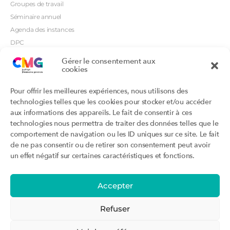
Groupes de travail
Séminaire annuel
Agenda des instances
DPC
CSI
Gérer le consentement aux
cookies
Orientations prioritaires
Textes règlementaires
Productions
Portails
Pour offrir les meilleures expériences, nous utilisons des
Productions du Collège
Annuaire DU/DIU
technologies telles que les cookies pour stocker et/ou accéder
Productions des structures
Archimede.fr
aux informations des appareils. Le fait de consentir à ces
adhérentes
technologies nous permettra de traiter des données telles que le
Ebmfrance.net
Labellisation
comportement de navigation ou les ID uniques sur ce site. Le fait
Toutes les recos
de ne pas consentir ou de retirer son consentement peut avoir
Addictions et médecine générale
Certificats-absurdes.fr
un effet négatif sur certaines caractéristiques et fonctions.
Et si c’était une maladie rare ?
la contraception dite masculine
Santé planétaire en médecine
générale
Accepter
Attestations
Évènements
Activité « sommeil »
CMGF 2025
Refuser
Activité « otologie »
CMGF - Editions précédentes
Parcours triennal
WONCA Europe 2026