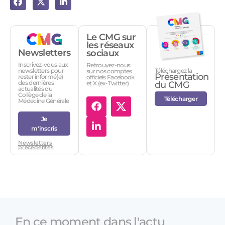
Le CMG sur
les réseaux
Newsletters
sociaux
Inscrivez-vous aux
Retrouvez-nous
Téléchargez la
newsletters pour
sur nos comptes
Présentation
rester informé(e)
officiels Facebook
des dernières
et X (ex-Twitter)
du CMG
actualités du
Collège de la
Télécharger
Médecine Générale
Je
m'inscris
Newsletters
précédentes
En ce moment dans l'actu