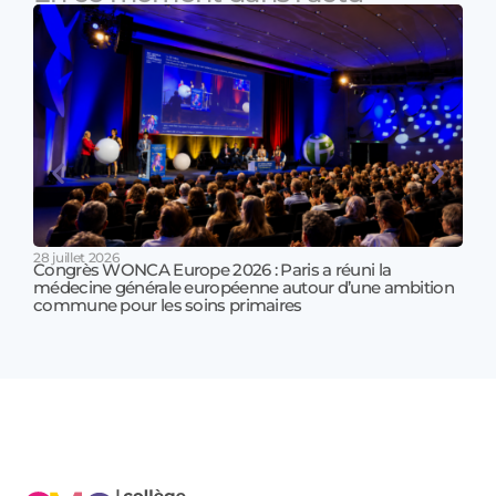
28 juillet 2026
Congrès WONCA Europe 2026 : Paris a réuni la
médecine générale européenne autour d’une ambition
17 jui
commune pour les soins primaires
Prof
!