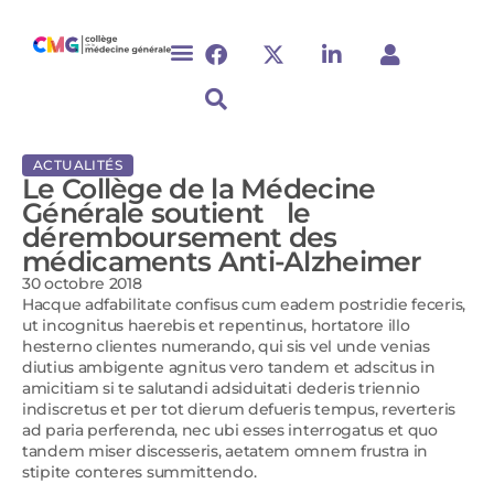
ACTUALITÉS
Le Collège de la Médecine
Générale soutient le
déremboursement des
médicaments Anti-Alzheimer
30 octobre 2018
Hacque adfabilitate confisus cum eadem postridie feceris,
ut incognitus haerebis et repentinus, hortatore illo
hesterno clientes numerando, qui sis vel unde venias
diutius ambigente agnitus vero tandem et adscitus in
amicitiam si te salutandi adsiduitati dederis triennio
indiscretus et per tot dierum defueris tempus, reverteris
ad paria perferenda, nec ubi esses interrogatus et quo
tandem miser discesseris, aetatem omnem frustra in
stipite conteres summittendo.