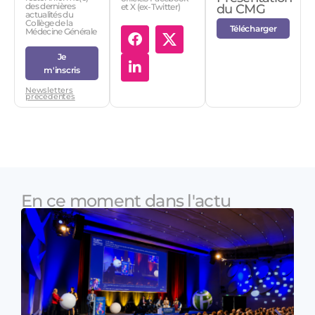
des dernières
et X (ex-Twitter)
du CMG
actualités du
Collège de la
Télécharger
Médecine Générale
Je
m'inscris
Newsletters
précédentes
En ce moment dans l'actu