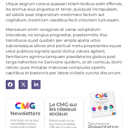
Utque aegrum corpus quassari etiam levibus solet offensis,
ita animus eius angustus et tener, quicquid increpuisset,
ad salutis suae dispendium existimans factum aut
cogitatum, insontium caedibus fecit victoriam luctuosam.
Mensarum enim voragines et varias voluptatum
inlecebras, ne longius progrediar, praetermitto illuc
transiturus quod quidam per ampla spatia urbis
subversasque silices sine periculi metu properantes equos
velut publicos signatis quod dicitur calceis agitant,
familiarium agmina tamquam praedatorios globos post
terga trahentes ne Sannione quidem, ut ait comicus, domi
relicto. quos imitatae matronae complures opertis
capitibus et basternis per latera civitatis cuncta discurrunt.
Le CMG sur
les réseaux
Newsletters
sociaux
Inscrivez-vous aux
Retrouvez-nous
Téléchargez la
newsletters pour
sur nos comptes
Présentation
rester informé(e)
officiels Facebook