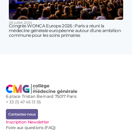
28 juillet 2026
Congrès WONCA Europe 2026 : Paris a réuni la
médecine générale européenne autour d’une ambition
17 jui
commune pour les soins primaires
Prof
!
6 place Tristan Bernard 75017 Paris
+ 33 (1) 47 45 13 55
Contactez-nous
Inscription Newsletter
Foire aux questions (FAQ)