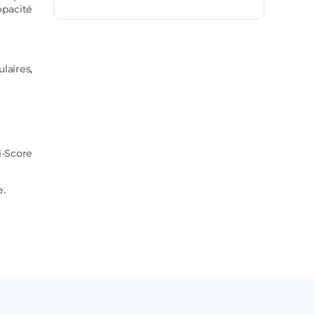
opacité
laires,
i-Score
e.