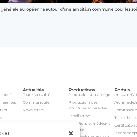
 générale européenne autour d’une ambition commune pour les soi
Actualités
Productions
Portails
nous ?
Toute l’actualité
Productions du Collège
Annuaire D
dhérentes
Communiqués
Productions des
Archimede.f
structures adhérentes
rent
Newsletters
Ebmfrance.n
Labellisation
s
Toutes les re
Addictions et médecine
Certificats-a
générale
okies
avail
la contracept
Et si c’était une maladie