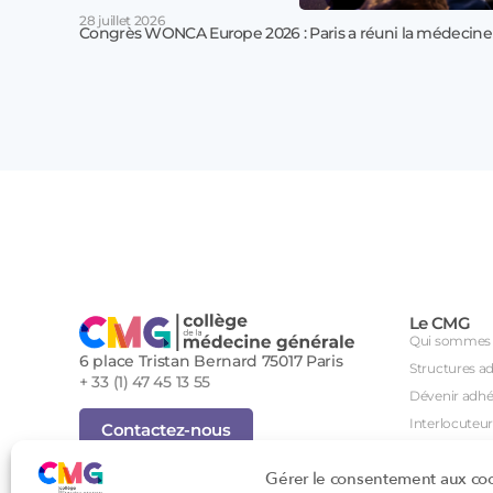
28 juillet 2026
Congrès WONCA Europe 2026 : Paris a réuni la médecine
Le CMG
Qui sommes 
6 place Tristan Bernard 75017 Paris
Structures a
+ 33 (1) 47 45 13 55
Dévenir adhé
Interlocuteur
Contactez-nous
International
Inscription Newsletter
Gérer le consentement aux co
Groupes de tr
Foire aux questions (FAQ)