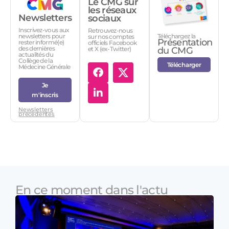
Le CMG sur
les réseaux
Newsletters
sociaux
Inscrivez-vous aux
Retrouvez-nous
Téléchargez la
newsletters pour
sur nos comptes
Présentation
rester informé(e)
officiels Facebook
des dernières
et X (ex-Twitter)
du CMG
actualités du
Collège de la
Télécharger
Médecine Générale
Je
m'inscris
Newsletters
précédentes
En ce moment dans l'actu