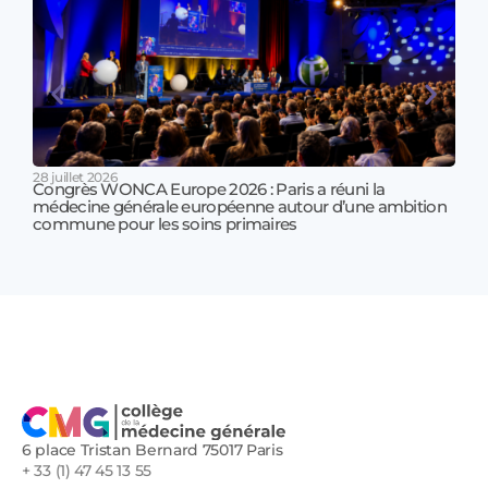
28 juillet 2026
Congrès WONCA Europe 2026 : Paris a réuni la
médecine générale européenne autour d’une ambition
17 jui
commune pour les soins primaires
Prof
!
6 place Tristan Bernard 75017 Paris
+ 33 (1) 47 45 13 55