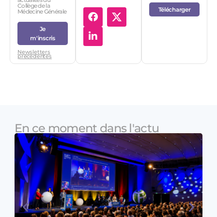
Collège de la
Télécharger
Médecine Générale
Je
m'inscris
Newsletters
précédentes
En ce moment dans l'actu