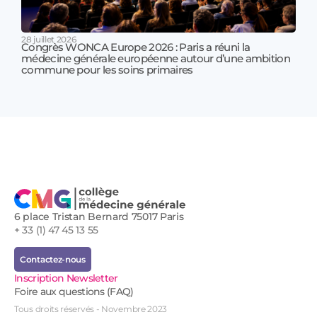
28 juillet 2026
Congrès WONCA Europe 2026 : Paris a réuni la
médecine générale européenne autour d’une ambition
17 jui
commune pour les soins primaires
Prof
!
6 place Tristan Bernard 75017 Paris
+ 33 (1) 47 45 13 55
Contactez-nous
Inscription Newsletter
Foire aux questions (FAQ)
Tous droits réservés - Novembre 2023