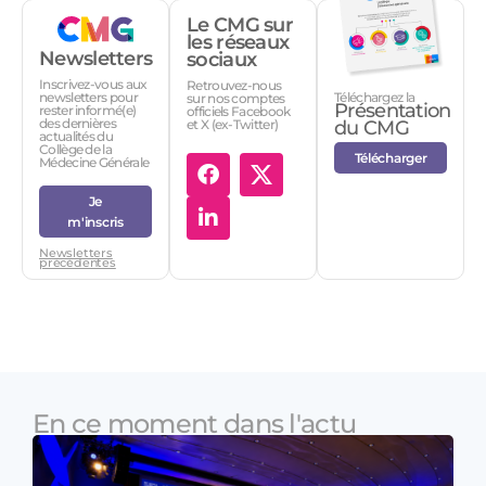
Le CMG sur
les réseaux
Newsletters
sociaux
Inscrivez-vous aux
Retrouvez-nous
Téléchargez la
newsletters pour
sur nos comptes
Présentation
rester informé(e)
officiels Facebook
des dernières
et X (ex-Twitter)
du CMG
actualités du
Collège de la
Télécharger
Médecine Générale
Je
m'inscris
Newsletters
précédentes
En ce moment dans l'actu