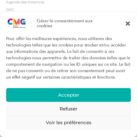
Agenda des instances
DPC
CSI
Gérer le consentement aux
cookies
Orientations prioritaires
Textes règlementaires
Productions
Portails
Pour offrir les meilleures expériences, nous utilisons des
Productions du Collège
Annuaire DU/DIU
technologies telles que les cookies pour stocker et/ou accéder
Productions des structures
Archimede.fr
aux informations des appareils. Le fait de consentir à ces
adhérentes
technologies nous permettra de traiter des données telles que le
Ebmfrance.net
Labellisation
comportement de navigation ou les ID uniques sur ce site. Le fait
Toutes les recos
de ne pas consentir ou de retirer son consentement peut avoir
Addictions et médecine générale
Certificats-absurdes.fr
un effet négatif sur certaines caractéristiques et fonctions.
Et si c’était une maladie rare ?
la contraception dite masculine
Santé planétaire en médecine
générale
Accepter
Attestations
Évènements
Activité « sommeil »
CMGF 2025
Refuser
Activité « otologie »
CMGF - Editions précédentes
Parcours triennal
WONCA Europe 2026
Voir les préférences
Agenda