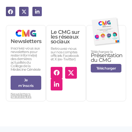
Le CMG sur
les réseaux
Newsletters
sociaux
Inscrivez-vous aux
Retrouvez-nous
Téléchargez la
newsletters pour
sur nos comptes
Présentation
rester informé(e)
officiels Facebook
des dernières
et X (ex-Twitter)
du CMG
actualités du
Collège de la
Télécharger
Médecine Générale
Je
m'inscris
Newsletters
précédentes