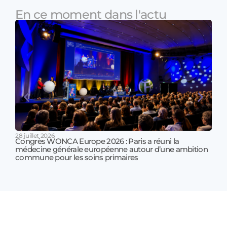
En ce moment dans l'actu
28 juillet 2026
Congrès WONCA Europe 2026 : Paris a réuni la
médecine générale européenne autour d’une ambition
17 jui
commune pour les soins primaires
Prof
!