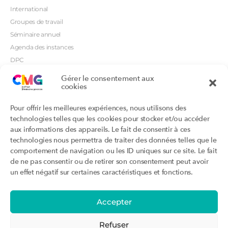
International
Groupes de travail
Séminaire annuel
Agenda des instances
DPC
CSI
Gérer le consentement aux
cookies
Orientations prioritaires
Textes règlementaires
Productions
Portails
Pour offrir les meilleures expériences, nous utilisons des
Productions du Collège
Annuaire DU/DIU
technologies telles que les cookies pour stocker et/ou accéder
Productions des structures
Archimede.fr
aux informations des appareils. Le fait de consentir à ces
adhérentes
technologies nous permettra de traiter des données telles que le
Ebmfrance.net
Labellisation
comportement de navigation ou les ID uniques sur ce site. Le fait
Toutes les recos
de ne pas consentir ou de retirer son consentement peut avoir
Addictions et médecine générale
Certificats-absurdes.fr
un effet négatif sur certaines caractéristiques et fonctions.
Et si c’était une maladie rare ?
la contraception dite masculine
Santé planétaire en médecine
générale
Accepter
Attestations
Évènements
Activité « sommeil »
CMGF 2025
Refuser
Activité « otologie »
CMGF - Editions précédentes