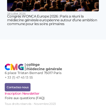
28 juillet 2026
Congrès WONCA Europe 2026 : Paris a réuni la
médecine générale européenne autour d’une ambition
17 jui
commune pour les soins primaires
Prof
!
6 place Tristan Bernard 75017 Paris
+ 33 (1) 47 45 13 55
Contactez-nous
Inscription Newsletter
Foire aux questions (FAQ)
Tous droits réservés - Novembre 2023