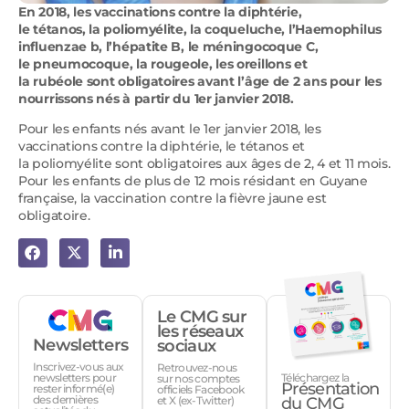
En 2018, les vaccinations contre la diphtérie,
le tétanos, la poliomyélite, la coqueluche, l’Haemophilus
influenzae b, l’hépatite B, le méningocoque C,
le pneumocoque, la rougeole, les oreillons et
la rubéole sont obligatoires avant l’âge de 2 ans pour les
nourrissons nés à partir du 1er janvier 2018.
Pour les enfants nés avant le 1er janvier 2018, les
vaccinations contre la diphtérie, le tétanos et
la poliomyélite sont obligatoires aux âges de 2, 4 et 11 mois.
Pour les enfants de plus de 12 mois résidant en Guyane
française, la vaccination contre la fièvre jaune est
obligatoire.
Le CMG sur
les réseaux
Newsletters
sociaux
Inscrivez-vous aux
Retrouvez-nous
Téléchargez la
newsletters pour
sur nos comptes
Présentation
rester informé(e)
officiels Facebook
des dernières
et X (ex-Twitter)
du CMG