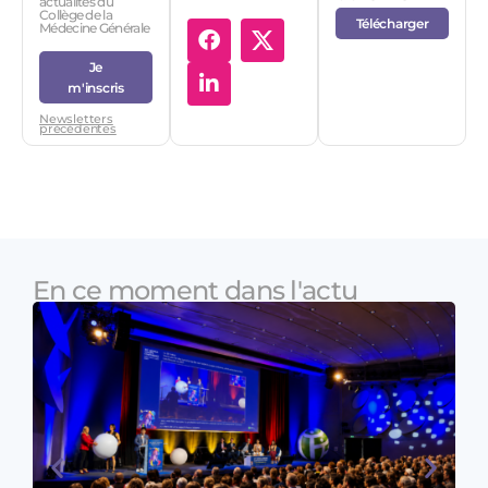
actualités du
Collège de la
Télécharger
Médecine Générale
Je
m'inscris
Newsletters
précédentes
En ce moment dans l'actu