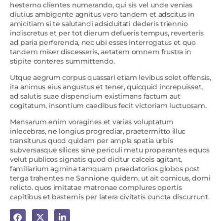
hesterno clientes numerando, qui sis vel unde venias
diutius ambigente agnitus vero tandem et adscitus in
amicitiam si te salutandi adsiduitati dederis triennio
indiscretus et per tot dierum defueris tempus, reverteris
ad paria perferenda, nec ubi esses interrogatus et quo
tandem miser discesseris, aetatem omnem frustra in
stipite conteres summittendo.
Utque aegrum corpus quassari etiam levibus solet offensis,
ita animus eius angustus et tener, quicquid increpuisset,
ad salutis suae dispendium existimans factum aut
cogitatum, insontium caedibus fecit victoriam luctuosam.
Mensarum enim voragines et varias voluptatum
inlecebras, ne longius progrediar, praetermitto illuc
transiturus quod quidam per ampla spatia urbis
subversasque silices sine periculi metu properantes equos
velut publicos signatis quod dicitur calceis agitant,
familiarium agmina tamquam praedatorios globos post
terga trahentes ne Sannione quidem, ut ait comicus, domi
relicto. quos imitatae matronae complures opertis
capitibus et basternis per latera civitatis cuncta discurrunt.