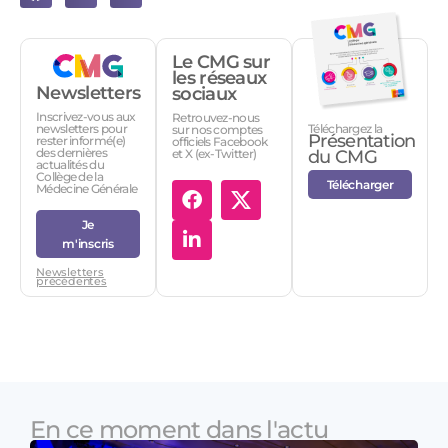
Le CMG sur
les réseaux
Newsletters
sociaux
Inscrivez-vous aux
Retrouvez-nous
Téléchargez la
newsletters pour
sur nos comptes
Présentation
rester informé(e)
officiels Facebook
des dernières
et X (ex-Twitter)
du CMG
actualités du
Collège de la
Télécharger
Médecine Générale
Je
m'inscris
Newsletters
précédentes
En ce moment dans l'actu