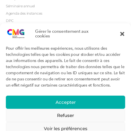
Séminaire annuel
Agenda des instances
DPC
CSI
Gérer le consentement aux
cookies
Orientations prioritaires
Textes règlementaires
Productions
Portails
Pour offrir les meilleures expériences, nous utilisons des
Productions du Collège
Annuaire DU/DIU
technologies telles que les cookies pour stocker et/ou accéder
Productions des structures
Archimede.fr
aux informations des appareils. Le fait de consentir à ces
adhérentes
technologies nous permettra de traiter des données telles que le
Ebmfrance.net
Labellisation
comportement de navigation ou les ID uniques sur ce site. Le fait
Toutes les recos
de ne pas consentir ou de retirer son consentement peut avoir
Addictions et médecine générale
Certificats-absurdes.fr
un effet négatif sur certaines caractéristiques et fonctions.
Et si c’était une maladie rare ?
la contraception dite masculine
Santé planétaire en médecine
générale
Accepter
Attestations
Évènements
Activité « sommeil »
CMGF 2025
Refuser
Activité « otologie »
CMGF - Editions précédentes
Parcours triennal
WONCA Europe 2026
Voir les préférences
Agenda