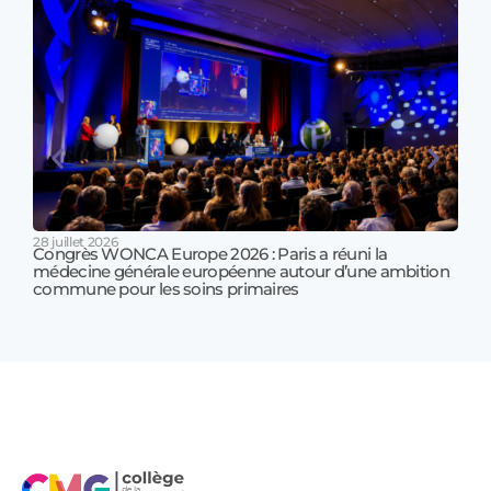
28 juillet 2026
Congrès WONCA Europe 2026 : Paris a réuni la
médecine générale européenne autour d’une ambition
17 jui
commune pour les soins primaires
Prof
!