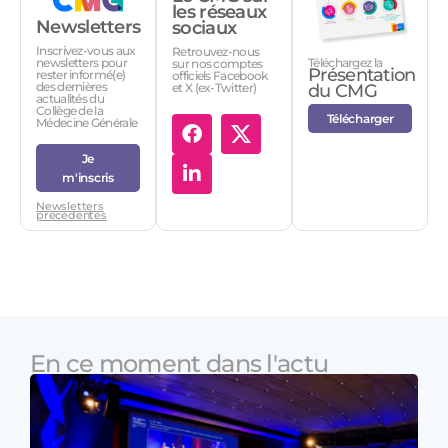
les réseaux
Newsletters
sociaux
Inscrivez-vous aux
Retrouvez-nous
Téléchargez la
newsletters pour
sur nos comptes
Présentation
rester informé(e)
officiels Facebook
des dernières
et X (ex-Twitter)
du CMG
actualités du
Collège de la
Télécharger
Médecine Générale
Je
m'inscris
Newsletters
précédentes
En ce moment dans l'actu