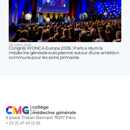
28 juillet 2026
Congrès WONCA Europe 2026 : Paris a réuni la
médecine générale européenne autour d’une ambition
17 jui
commune pour les soins primaires
Prof
!
6 place Tristan Bernard 75017 Paris
+ 33 (1) 47 45 13 55