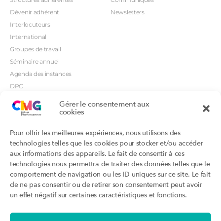
Dévenir adhérent
Newsletters
Interlocuteurs
International
Groupes de travail
Séminaire annuel
Agenda des instances
DPC
CSI
Gérer le consentement aux
cookies
Orientations prioritaires
Textes règlementaires
Productions
Portails
Pour offrir les meilleures expériences, nous utilisons des
Productions du Collège
Annuaire DU/DIU
technologies telles que les cookies pour stocker et/ou accéder
Productions des structures
Archimede.fr
aux informations des appareils. Le fait de consentir à ces
adhérentes
technologies nous permettra de traiter des données telles que le
Ebmfrance.net
Labellisation
comportement de navigation ou les ID uniques sur ce site. Le fait
Toutes les recos
de ne pas consentir ou de retirer son consentement peut avoir
Addictions et médecine générale
Certificats-absurdes.fr
un effet négatif sur certaines caractéristiques et fonctions.
Et si c’était une maladie rare ?
la contraception dite masculine
Santé planétaire en médecine
générale