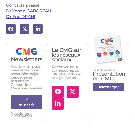
Contacts presse
Dr Yoann GABOREAU
Dr Eric DRAHI
Le CMG sur
les réseaux
Newsletters
sociaux
Inscrivez-vous aux
Retrouvez-nous
Téléchargez la
newsletters pour
sur nos comptes
Présentation
rester informé(e)
officiels Facebook
des dernières
et X (ex-Twitter)
du CMG
actualités du
Collège de la
Télécharger
Médecine Générale
Je
m'inscris
Newsletters
précédentes