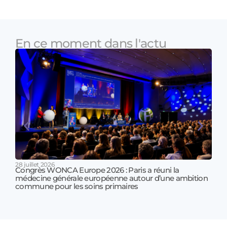
En ce moment dans l'actu
28 juillet 2026
Congrès WONCA Europe 2026 : Paris a réuni la
médecine générale européenne autour d’une ambition
17 jui
commune pour les soins primaires
Prof
!