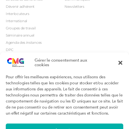
Dévenir adhérent
Newsletters
Interlocuteurs
International
Groupes de travail
Séminaire annuel
Agenda des instances
DPC
CSI
Gérer le consentement aux
cookies
Orientations prioritaires
Textes règlementaires
Productions
Portails
Pour offrir les meilleures expériences, nous utilisons des
Productions du Collège
Annuaire DU/DIU
technologies telles que les cookies pour stocker et/ou accéder
Productions des structures
Archimede.fr
aux informations des appareils. Le fait de consentir à ces
adhérentes
technologies nous permettra de traiter des données telles que le
Ebmfrance.net
Labellisation
comportement de navigation ou les ID uniques sur ce site. Le fait
Toutes les recos
de ne pas consentir ou de retirer son consentement peut avoir
Addictions et médecine générale
Certificats-absurdes.fr
un effet négatif sur certaines caractéristiques et fonctions.
Et si c’était une maladie rare ?
la contraception dite masculine
Santé planétaire en médecine
générale