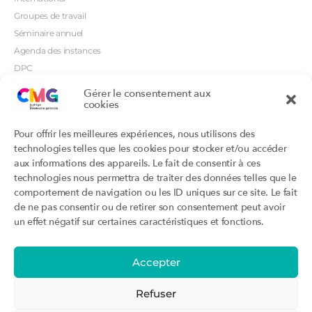
Groupes de travail
Séminaire annuel
Agenda des instances
DPC
CSI
Gérer le consentement aux
cookies
Orientations prioritaires
Textes règlementaires
Productions
Portails
Pour offrir les meilleures expériences, nous utilisons des
Productions du Collège
Annuaire DU/DIU
technologies telles que les cookies pour stocker et/ou accéder
Productions des structures
Archimede.fr
aux informations des appareils. Le fait de consentir à ces
adhérentes
technologies nous permettra de traiter des données telles que le
Ebmfrance.net
Labellisation
comportement de navigation ou les ID uniques sur ce site. Le fait
Toutes les recos
de ne pas consentir ou de retirer son consentement peut avoir
Addictions et médecine générale
Certificats-absurdes.fr
un effet négatif sur certaines caractéristiques et fonctions.
Et si c’était une maladie rare ?
la contraception dite masculine
Santé planétaire en médecine
générale
Accepter
Attestations
Évènements
Activité « sommeil »
CMGF 2025
Refuser
Activité « otologie »
CMGF - Editions précédentes