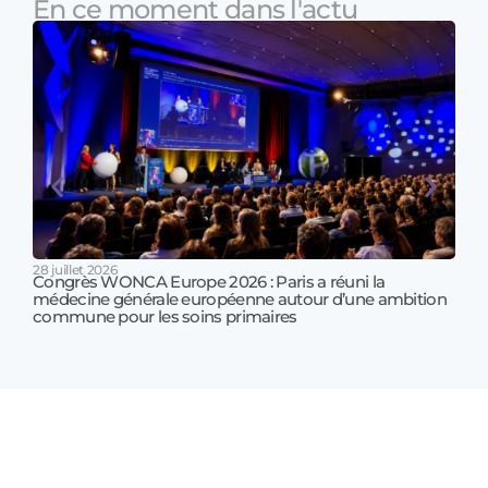
En ce moment dans l'actu
28 juillet 2026
Congrès WONCA Europe 2026 : Paris a réuni la
médecine générale européenne autour d’une ambition
17 jui
commune pour les soins primaires
Prof
!