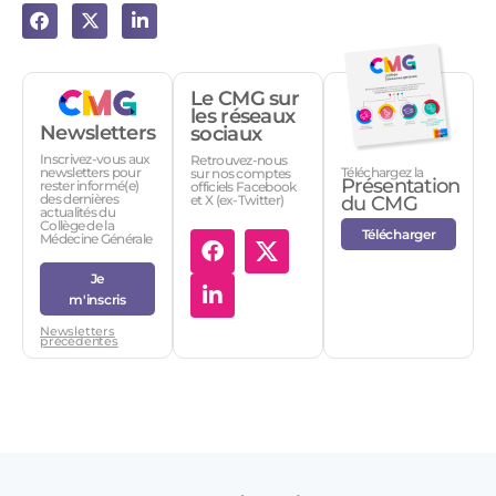
Le CMG sur
les réseaux
Newsletters
sociaux
Inscrivez-vous aux
Retrouvez-nous
Téléchargez la
newsletters pour
sur nos comptes
Présentation
rester informé(e)
officiels Facebook
des dernières
et X (ex-Twitter)
du CMG
actualités du
Collège de la
Télécharger
Médecine Générale
Je
m'inscris
Newsletters
précédentes