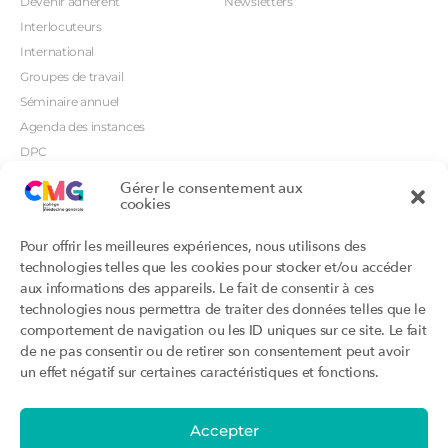
Dévenir adhérent
Newsletters
Interlocuteurs
International
Groupes de travail
Séminaire annuel
Agenda des instances
DPC
CSI
Gérer le consentement aux
cookies
Orientations prioritaires
Textes règlementaires
Productions
Portails
Pour offrir les meilleures expériences, nous utilisons des
Productions du Collège
Annuaire DU/DIU
technologies telles que les cookies pour stocker et/ou accéder
Productions des structures
Archimede.fr
aux informations des appareils. Le fait de consentir à ces
adhérentes
technologies nous permettra de traiter des données telles que le
Ebmfrance.net
Labellisation
comportement de navigation ou les ID uniques sur ce site. Le fait
Toutes les recos
de ne pas consentir ou de retirer son consentement peut avoir
Addictions et médecine générale
Certificats-absurdes.fr
un effet négatif sur certaines caractéristiques et fonctions.
Et si c’était une maladie rare ?
la contraception dite masculine
Santé planétaire en médecine
générale
Accepter
Attestations
Évènements