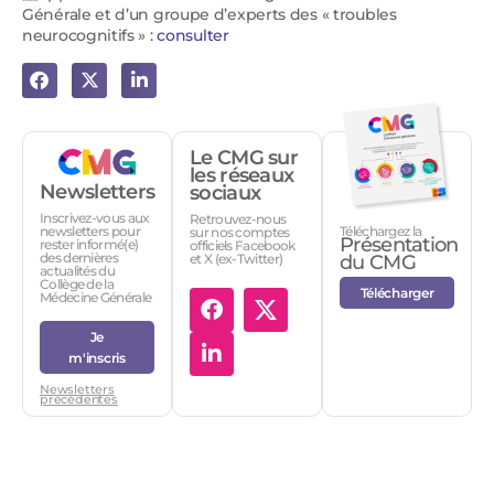
Générale et d’un groupe d’experts des « troubles
neurocognitifs » :
consulter
Le CMG sur
les réseaux
Newsletters
sociaux
Inscrivez-vous aux
Retrouvez-nous
Téléchargez la
newsletters pour
sur nos comptes
Présentation
rester informé(e)
officiels Facebook
des dernières
et X (ex-Twitter)
du CMG
actualités du
Collège de la
Télécharger
Médecine Générale
Je
m'inscris
Newsletters
précédentes