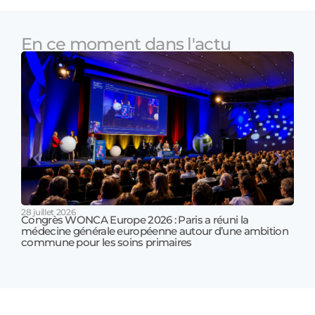
En ce moment dans l'actu
28 juillet 2026
Congrès WONCA Europe 2026 : Paris a réuni la
médecine générale européenne autour d’une ambition
17 jui
commune pour les soins primaires
Prof
!