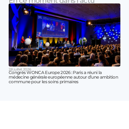
En ce moment dans l'actu
28 juillet 2026
Congrès WONCA Europe 2026 : Paris a réuni la
médecine générale européenne autour d’une ambition
17 jui
commune pour les soins primaires
Prof
!