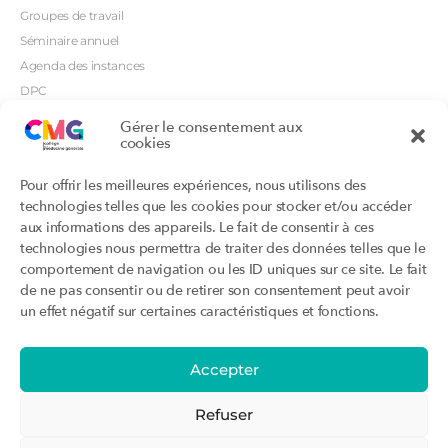
Groupes de travail
Séminaire annuel
Agenda des instances
DPC
CSI
Gérer le consentement aux
cookies
Orientations prioritaires
Textes règlementaires
Productions
Portails
Pour offrir les meilleures expériences, nous utilisons des
Productions du Collège
Annuaire DU/DIU
technologies telles que les cookies pour stocker et/ou accéder
Productions des structures
Archimede.fr
aux informations des appareils. Le fait de consentir à ces
adhérentes
technologies nous permettra de traiter des données telles que le
Ebmfrance.net
Labellisation
comportement de navigation ou les ID uniques sur ce site. Le fait
Toutes les recos
de ne pas consentir ou de retirer son consentement peut avoir
Addictions et médecine générale
Certificats-absurdes.fr
un effet négatif sur certaines caractéristiques et fonctions.
Et si c’était une maladie rare ?
la contraception dite masculine
Santé planétaire en médecine
générale
Accepter
Attestations
Évènements
Activité « sommeil »
CMGF 2025
Refuser
Activité « otologie »
CMGF - Editions précédentes
Parcours triennal
WONCA Europe 2026