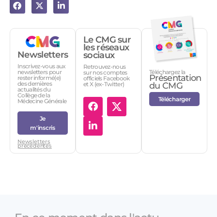
Le CMG sur
les réseaux
Newsletters
sociaux
Inscrivez-vous aux
Retrouvez-nous
Téléchargez la
newsletters pour
sur nos comptes
Présentation
rester informé(e)
officiels Facebook
des dernières
et X (ex-Twitter)
du CMG
actualités du
Collège de la
Télécharger
Médecine Générale
Je
m'inscris
Newsletters
précédentes