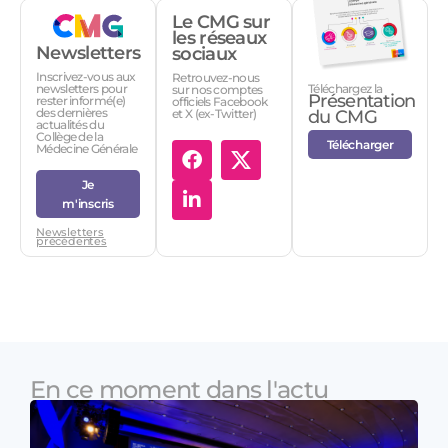
Le CMG sur
les réseaux
Newsletters
sociaux
Inscrivez-vous aux
Retrouvez-nous
Téléchargez la
newsletters pour
sur nos comptes
Présentation
rester informé(e)
officiels Facebook
des dernières
et X (ex-Twitter)
du CMG
actualités du
Collège de la
Télécharger
Médecine Générale
Je
m'inscris
Newsletters
précédentes
En ce moment dans l'actu