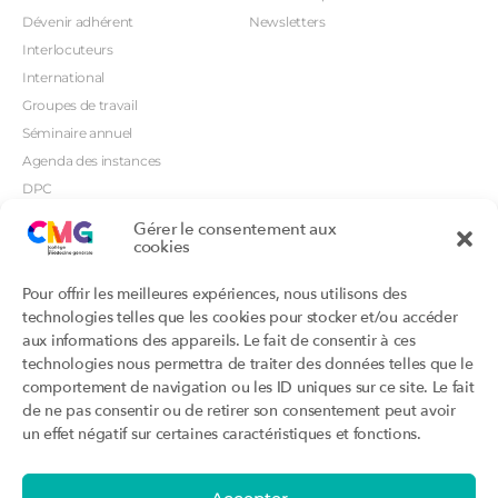
Dévenir adhérent
Newsletters
Interlocuteurs
International
Groupes de travail
Séminaire annuel
Agenda des instances
DPC
CSI
Gérer le consentement aux
cookies
Orientations prioritaires
Textes règlementaires
Productions
Portails
Pour offrir les meilleures expériences, nous utilisons des
Productions du Collège
Annuaire DU/DIU
technologies telles que les cookies pour stocker et/ou accéder
Productions des structures
Archimede.fr
aux informations des appareils. Le fait de consentir à ces
adhérentes
technologies nous permettra de traiter des données telles que le
Ebmfrance.net
Labellisation
comportement de navigation ou les ID uniques sur ce site. Le fait
Toutes les recos
de ne pas consentir ou de retirer son consentement peut avoir
Addictions et médecine générale
Certificats-absurdes.fr
un effet négatif sur certaines caractéristiques et fonctions.
Et si c’était une maladie rare ?
la contraception dite masculine
Santé planétaire en médecine
générale