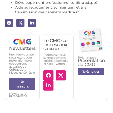
Développement professionnel continu adapté
Aide au recrutement, au maintien, et à la
transmission des cabinets médicaux
Le CMG sur
les réseaux
Newsletters
sociaux
Inscrivez-vous aux
Retrouvez-nous
Téléchargez la
newsletters pour
sur nos comptes
Présentation
rester informé(e)
officiels Facebook
des dernières
et X (ex-Twitter)
du CMG
actualités du
Collège de la
Télécharger
Médecine Générale
Je
m'inscris
Newsletters
précédentes