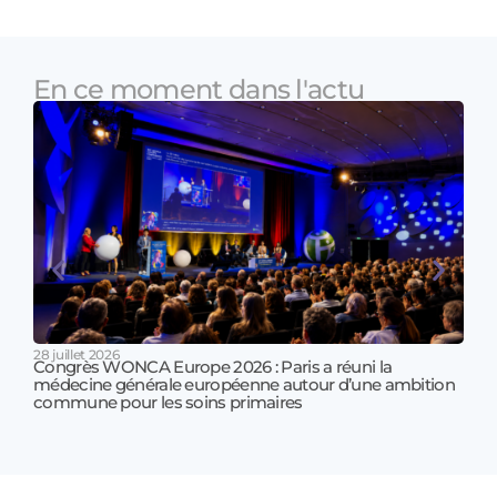
En ce moment dans l'actu
28 juillet 2026
Congrès WONCA Europe 2026 : Paris a réuni la
médecine générale européenne autour d’une ambition
17 jui
commune pour les soins primaires
Prof
!