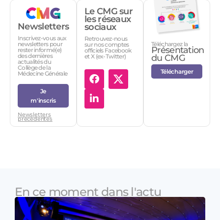
Le CMG sur
les réseaux
Newsletters
sociaux
Inscrivez-vous aux
Retrouvez-nous
Téléchargez la
newsletters pour
sur nos comptes
Présentation
rester informé(e)
officiels Facebook
des dernières
et X (ex-Twitter)
du CMG
actualités du
Collège de la
Télécharger
Médecine Générale
Je
m'inscris
Newsletters
précédentes
En ce moment dans l'actu