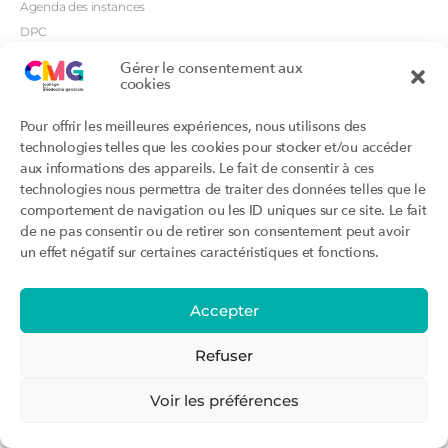
Agenda des instances
DPC
CSI
Gérer le consentement aux
cookies
Orientations prioritaires
Textes règlementaires
Productions
Portails
Pour offrir les meilleures expériences, nous utilisons des
Productions du Collège
Annuaire DU/DIU
technologies telles que les cookies pour stocker et/ou accéder
Productions des structures
Archimede.fr
aux informations des appareils. Le fait de consentir à ces
adhérentes
technologies nous permettra de traiter des données telles que le
Ebmfrance.net
Labellisation
comportement de navigation ou les ID uniques sur ce site. Le fait
Toutes les recos
de ne pas consentir ou de retirer son consentement peut avoir
Addictions et médecine générale
Certificats-absurdes.fr
un effet négatif sur certaines caractéristiques et fonctions.
Et si c’était une maladie rare ?
la contraception dite masculine
Santé planétaire en médecine
générale
Accepter
Attestations
Évènements
Activité « sommeil »
CMGF 2025
Refuser
Activité « otologie »
CMGF - Editions précédentes
Parcours triennal
WONCA Europe 2026
Voir les préférences
Agenda