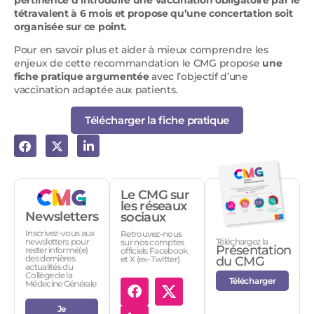
pertinence d’introduire une vaccination obligatoire par le
tétravalent à 6 mois et propose qu’une concertation soit
organisée sur ce point.
Pour en savoir plus et aider à mieux comprendre les
enjeux de cette recommandation le CMG propose
une
fiche pratique argumentée
avec l’objectif d’une
vaccination adaptée aux patients.
Télécharger la fiche pratique
Le CMG sur
les réseaux
Newsletters
sociaux
Inscrivez-vous aux
Retrouvez-nous
Téléchargez la
newsletters pour
sur nos comptes
Présentation
rester informé(e)
officiels Facebook
des dernières
et X (ex-Twitter)
du CMG
actualités du
Collège de la
Télécharger
Médecine Générale
Je