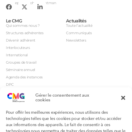
Conception : John Brightman
Le CMG
Actualités
Qui sommes nous ?
Toute l’actualité
Structures adhérentes
Communiqués
Dévenir adhérent
Newsletters
Interlocuteurs
International
Groupes de travail
Séminaire annuel
Agenda des instances
DPC
CSI
Gérer le consentement aux
cookies
Orientations prioritaires
Textes règlementaires
Productions
Portails
Pour offrir les meilleures expériences, nous utilisons des
Productions du Collège
Annuaire DU/DIU
technologies telles que les cookies pour stocker et/ou accéder
Productions des structures
Archimede.fr
aux informations des appareils. Le fait de consentir à ces
adhérentes
technologies nous permettra de traiter des données telles que le
Ebmfrance.net