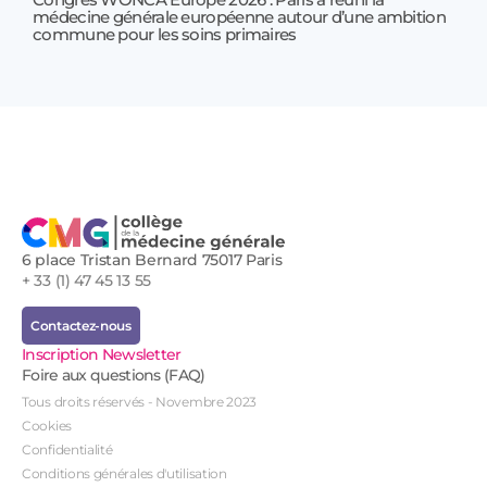
médecine générale européenne autour d’une ambition
17 jui
commune pour les soins primaires
Prof
!
6 place Tristan Bernard 75017 Paris
+ 33 (1) 47 45 13 55
Contactez-nous
Inscription Newsletter
Foire aux questions (FAQ)
Tous droits réservés - Novembre 2023
Cookies
Confidentialité
Conditions générales d'utilisation