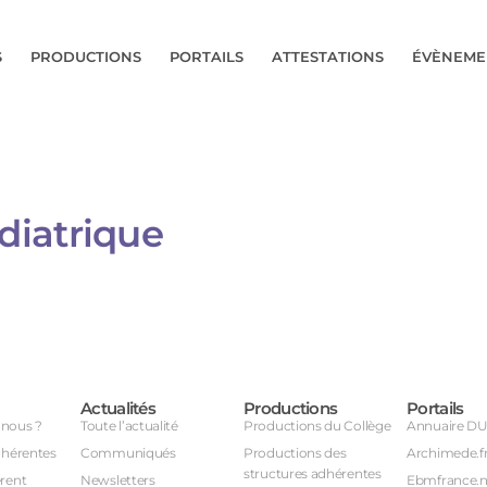
S
PRODUCTIONS
PORTAILS
ATTESTATIONS
ÉVÈNEME
diatrique
Actualités
Productions
Portails
nous ?
Toute l’actualité
Productions du Collège
Annuaire D
dhérentes
Communiqués
Productions des
Archimede.f
structures adhérentes
rent
Newsletters
Ebmfrance.n