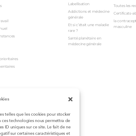
Labellisation
s
Toutes les re
Addictions et médecine
Certificats-a
générale
avail
la contracept
Et si c’était une maladie
masculine
nuel
rare ?
nstances
Santé planétaire en
médecine générale
rioritaires
mentaires
okies
ies telles que les cookies pour stocker
 à ces technologies nous permettra de
 ID uniques sur ce site. Le fait de ne
atif sur certaines caractéristiques et