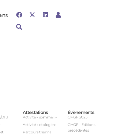
NTS
Attestations
Évènements
U/DIU
Activité « sommeil »
CMGF 2025
r
Activité « otologie »
CMGF - Editions
précédentes
et
Parcours triennal