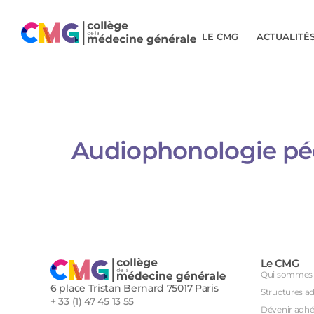
LE CMG
ACTUALITÉ
Audiophonologie pé
Le CMG
Qui sommes 
6 place Tristan Bernard 75017 Paris
Structures a
+ 33 (1) 47 45 13 55
Dévenir adhé