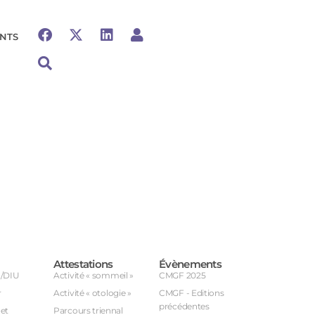
NTS
Attestations
Évènements
U/DIU
Activité « sommeil »
CMGF 2025
r
Activité « otologie »
CMGF - Editions
précédentes
et
Parcours triennal