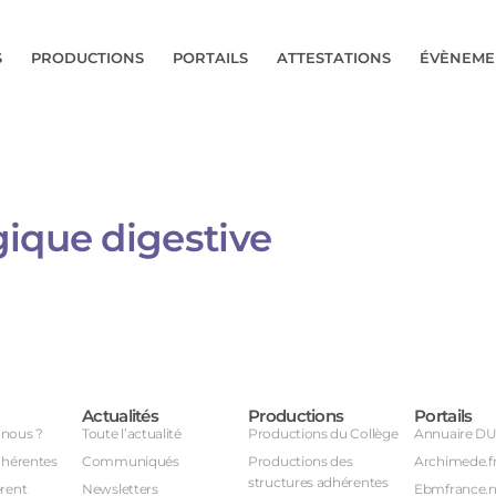
S
PRODUCTIONS
PORTAILS
ATTESTATIONS
ÉVÈNEME
gique digestive
Actualités
Productions
Portails
nous ?
Toute l’actualité
Productions du Collège
Annuaire D
dhérentes
Communiqués
Productions des
Archimede.f
structures adhérentes
rent
Newsletters
Ebmfrance.n