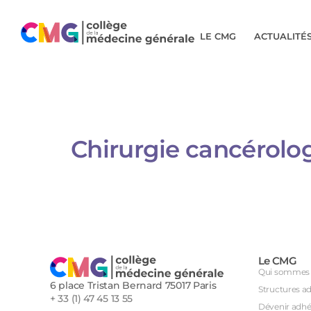
LE CMG
ACTUALITÉ
Chirurgie cancérolo
Le CMG
Qui sommes 
6 place Tristan Bernard 75017 Paris
Structures a
+ 33 (1) 47 45 13 55
Dévenir adhé