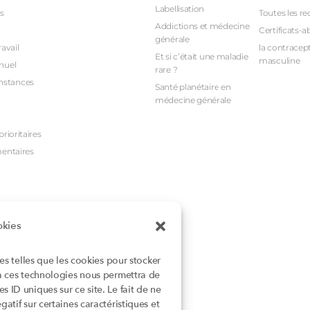
Labellisation
s
Toutes les re
Addictions et médecine
Certificats-a
générale
avail
la contracept
Et si c’était une maladie
masculine
nuel
rare ?
nstances
Santé planétaire en
médecine générale
rioritaires
mentaires
okies
ies telles que les cookies pour stocker
 à ces technologies nous permettra de
 ID uniques sur ce site. Le fait de ne
atif sur certaines caractéristiques et