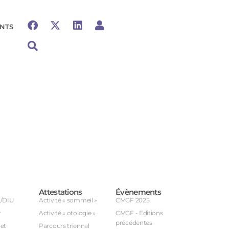
NTS
Attestations
Évènements
U/DIU
Activité « sommeil »
CMGF 2025
r
Activité « otologie »
CMGF - Editions
précédentes
et
Parcours triennal