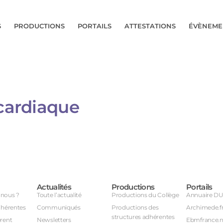
S
PRODUCTIONS
PORTAILS
ATTESTATIONS
ÉVÈNEME
 cardiaque
Actualités
Productions
Portails
nous ?
Toute l’actualité
Productions du Collège
Annuaire D
dhérentes
Communiqués
Productions des
Archimede.f
structures adhérentes
rent
Newsletters
Ebmfrance.n