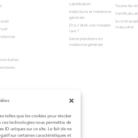
Labellisation
s
Toutes les re
Addictions et médecine
Certificats-a
générale
avail
la contracept
Et si c’était une maladie
masculine
nuel
rare ?
nstances
Santé planétaire en
médecine générale
rioritaires
mentaires
okies
ies telles que les cookies pour stocker
 à ces technologies nous permettra de
 ID uniques sur ce site. Le fait de ne
atif sur certaines caractéristiques et