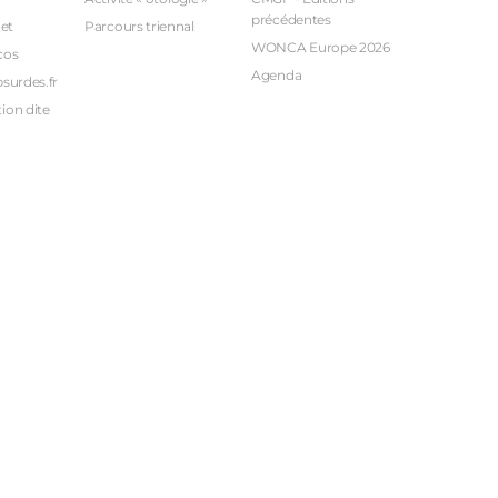
précédentes
et
Parcours triennal
WONCA Europe 2026
cos
Agenda
bsurdes.fr
ion dite