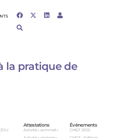
NTS
 la pratique de
Attestations
Évènements
U/DIU
Activité « sommeil »
CMGF 2025
r
Activité « otologie »
CMGF - Editions