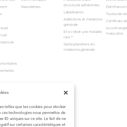
structures adhérentes
rent
Newsletters
Ebmfrance.n
Labellisation
s
Toutes les re
Addictions et médecine
Certificats-a
générale
avail
la contracept
Et si c’était une maladie
masculine
nuel
rare ?
nstances
Santé planétaire en
médecine générale
rioritaires
mentaires
okies
ies telles que les cookies pour stocker
 à ces technologies nous permettra de
 ID uniques sur ce site. Le fait de ne
atif sur certaines caractéristiques et