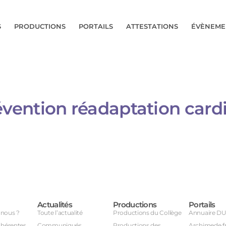
S
PRODUCTIONS
PORTAILS
ATTESTATIONS
ÉVÈNEME
ention réadaptation cardi
Actualités
Productions
Portails
nous ?
Toute l’actualité
Productions du Collège
Annuaire D
dhérentes
Communiqués
Productions des
Archimede.f