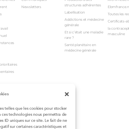
structures adhérentes
rent
Newsletters
Ebmfrance.n
Labellisation
s
Toutes les re
Addictions et médecine
Certificats-a
générale
avail
la contracept
Et si c’était une maladie
masculine
nuel
rare ?
nstances
Santé planétaire en
médecine générale
rioritaires
mentaires
okies
ies telles que les cookies pour stocker
 à ces technologies nous permettra de
 ID uniques sur ce site. Le fait de ne
atif sur certaines caractéristiques et