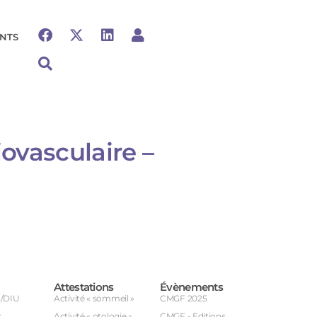
NTS
ovasculaire –
Attestations
Évènements
U/DIU
Activité « sommeil »
CMGF 2025
r
Activité « otologie »
CMGF - Editions