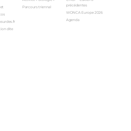
précédentes
et
Parcours triennal
WONCA Europe 2026
cos
Agenda
bsurdes.fr
ion dite