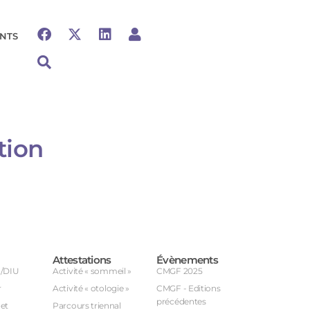
NTS
tion
Attestations
Évènements
U/DIU
Activité « sommeil »
CMGF 2025
r
Activité « otologie »
CMGF - Editions
précédentes
et
Parcours triennal