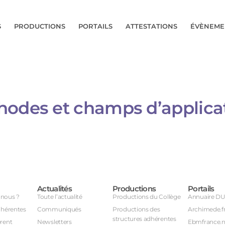
S
PRODUCTIONS
PORTAILS
ATTESTATIONS
ÉVÈNEME
hodes et champs d’applica
Actualités
Productions
Portails
nous ?
Toute l’actualité
Productions du Collège
Annuaire D
dhérentes
Communiqués
Productions des
Archimede.f
structures adhérentes
rent
Newsletters
Ebmfrance.n