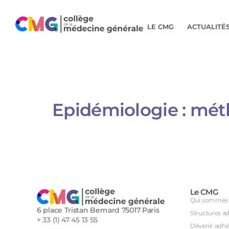
LE CMG
ACTUALITÉ
Epidémiologie : mét
Le CMG
Qui sommes 
6 place Tristan Bernard 75017 Paris
Structures a
+ 33 (1) 47 45 13 55
Dévenir adhé