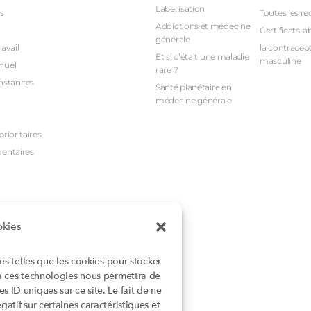
Labellisation
s
Toutes les re
Addictions et médecine
Certificats-a
générale
avail
la contracept
Et si c’était une maladie
masculine
nuel
rare ?
nstances
Santé planétaire en
médecine générale
rioritaires
mentaires
okies
ies telles que les cookies pour stocker
 à ces technologies nous permettra de
 ID uniques sur ce site. Le fait de ne
atif sur certaines caractéristiques et