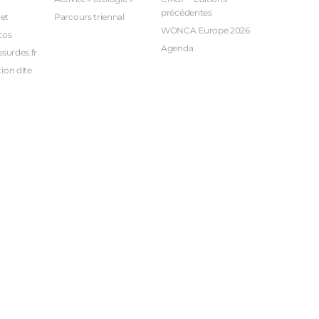
précédentes
et
Parcours triennal
WONCA Europe 2026
cos
Agenda
bsurdes.fr
ion dite