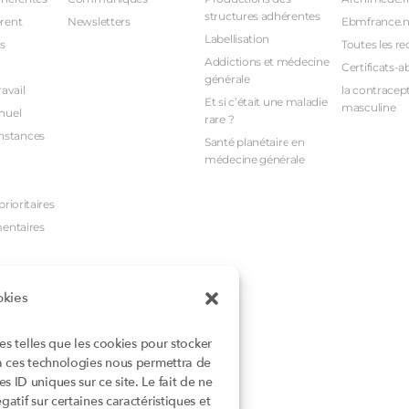
structures adhérentes
rent
Newsletters
Ebmfrance.n
Labellisation
s
Toutes les re
Addictions et médecine
Certificats-a
générale
avail
la contracept
Et si c’était une maladie
masculine
nuel
rare ?
nstances
Santé planétaire en
médecine générale
rioritaires
mentaires
okies
ies telles que les cookies pour stocker
 à ces technologies nous permettra de
 ID uniques sur ce site. Le fait de ne
atif sur certaines caractéristiques et