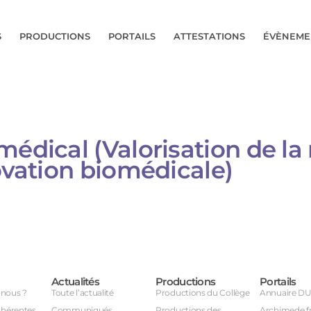
S
PRODUCTIONS
PORTAILS
ATTESTATIONS
ÉVÈNEME
médical (Valorisation de l
novation biomédicale)
Actualités
Productions
Portails
nous ?
Toute l’actualité
Productions du Collège
Annuaire D
dhérentes
Communiqués
Productions des
Archimede.f