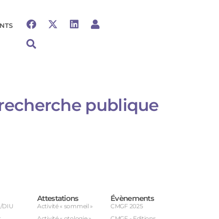
NTS
a recherche publique
Attestations
Évènements
U/DIU
Activité « sommeil »
CMGF 2025
r
Activité « otologie »
CMGF - Editions