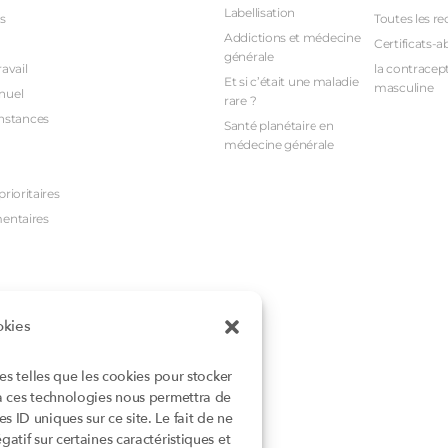
Labellisation
s
Toutes les re
Addictions et médecine
Certificats-a
générale
avail
la contracept
Et si c’était une maladie
masculine
nuel
rare ?
nstances
Santé planétaire en
médecine générale
rioritaires
mentaires
okies
ies telles que les cookies pour stocker
 à ces technologies nous permettra de
 ID uniques sur ce site. Le fait de ne
atif sur certaines caractéristiques et