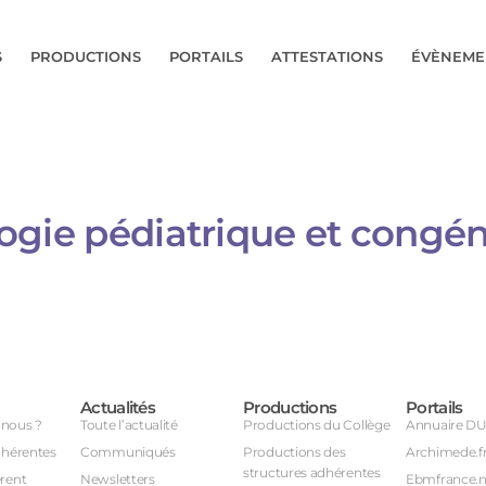
S
PRODUCTIONS
PORTAILS
ATTESTATIONS
ÉVÈNEME
ologie pédiatrique et congén
Actualités
Productions
Portails
nous ?
Toute l’actualité
Productions du Collège
Annuaire D
dhérentes
Communiqués
Productions des
Archimede.f
structures adhérentes
rent
Newsletters
Ebmfrance.n