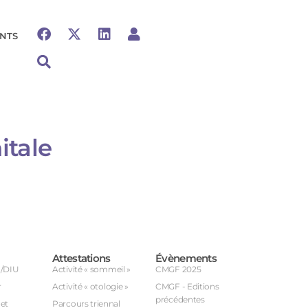
NTS
itale
Attestations
Évènements
U/DIU
Activité « sommeil »
CMGF 2025
r
Activité « otologie »
CMGF - Editions
précédentes
et
Parcours triennal