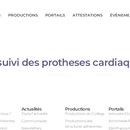
S
PRODUCTIONS
PORTAILS
ATTESTATIONS
ÉVÈNEME
esuivi des protheses cardi
Actualités
Productions
Portails
nous ?
Toute l’actualité
Productions du Collège
Annuaire D
dhérentes
Communiqués
Productions des
Archimede.f
structures adhérentes
rent
Newsletters
Ebmfrance.n