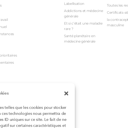
Labellisation
s
Toutes les re
Addictions et médecine
Certificats-a
générale
avail
la contracept
Et si c’était une maladie
masculine
nuel
rare ?
nstances
Santé planétaire en
médecine générale
rioritaires
mentaires
okies
ies telles que les cookies pour stocker
 à ces technologies nous permettra de
 ID uniques sur ce site. Le fait de ne
atif sur certaines caractéristiques et