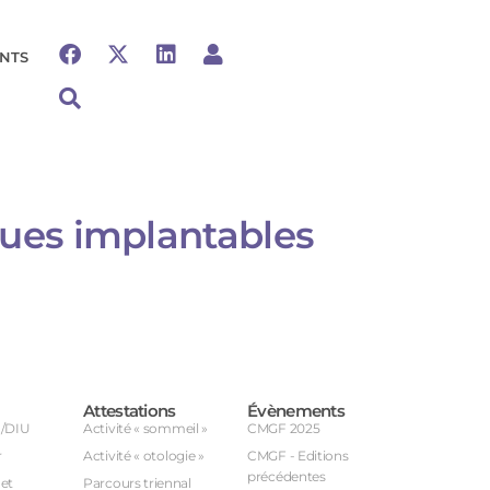
NTS
aques implantables
Attestations
Évènements
U/DIU
Activité « sommeil »
CMGF 2025
r
Activité « otologie »
CMGF - Editions
précédentes
et
Parcours triennal