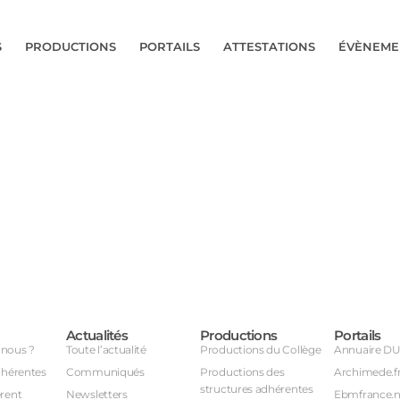
S
PRODUCTIONS
PORTAILS
ATTESTATIONS
ÉVÈNEME
Actualités
Productions
Portails
nous ?
Toute l’actualité
Productions du Collège
Annuaire D
dhérentes
Communiqués
Productions des
Archimede.f
structures adhérentes
rent
Newsletters
Ebmfrance.n