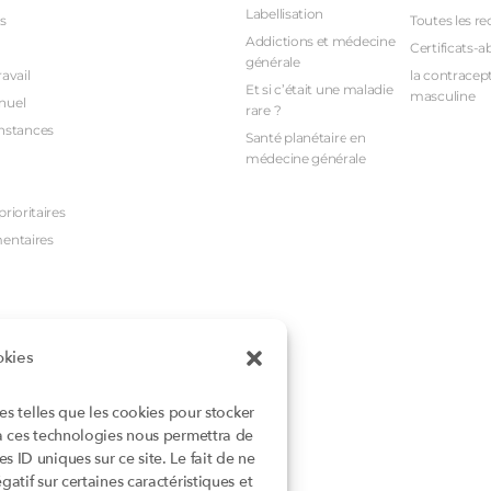
Labellisation
s
Toutes les re
Addictions et médecine
Certificats-a
générale
avail
la contracept
Et si c’était une maladie
masculine
nuel
rare ?
nstances
Santé planétaire en
médecine générale
rioritaires
mentaires
okies
ies telles que les cookies pour stocker
 à ces technologies nous permettra de
 ID uniques sur ce site. Le fait de ne
atif sur certaines caractéristiques et