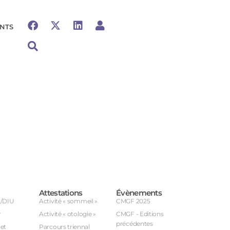
NTS
Attestations
Évènements
U/DIU
Activité « sommeil »
CMGF 2025
r
Activité « otologie »
CMGF - Editions
précédentes
et
Parcours triennal