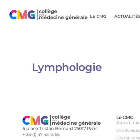
LE CMG
ACTUALITÉ
Lymphologie​
Le CMG
Qui sommes 
6 place Tristan Bernard 75017 Paris
Structures a
+ 33 (1) 47 45 13 55
Dévenir adhé