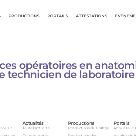
S
PRODUCTIONS
PORTAILS
ATTESTATIONS
ÉVÈNEME
ces opératoires en anatom
le technicien de laboratoir
Actualités
Productions
Portails
nous ?
Toute l’actualité
Productions du Collège
Annuaire D
dhérentes
Communiqués
Productions des
Archimede.f