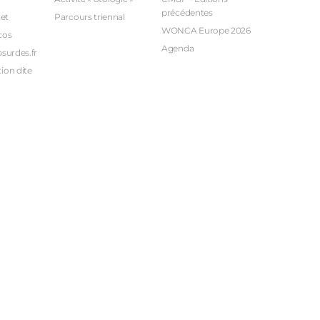
précédentes
et
Parcours triennal
WONCA Europe 2026
cos
Agenda
bsurdes.fr
ion dite