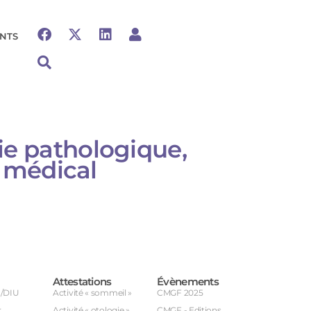
NTS
ie pathologique,
e médical
Attestations
Évènements
U/DIU
Activité « sommeil »
CMGF 2025
r
Activité « otologie »
CMGF - Editions