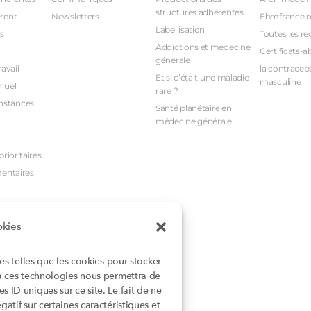
structures adhérentes
rent
Newsletters
Ebmfrance.n
Labellisation
s
Toutes les re
Addictions et médecine
Certificats-a
générale
avail
la contracept
Et si c’était une maladie
masculine
nuel
rare ?
nstances
Santé planétaire en
médecine générale
rioritaires
mentaires
okies
ies telles que les cookies pour stocker
 à ces technologies nous permettra de
 ID uniques sur ce site. Le fait de ne
atif sur certaines caractéristiques et