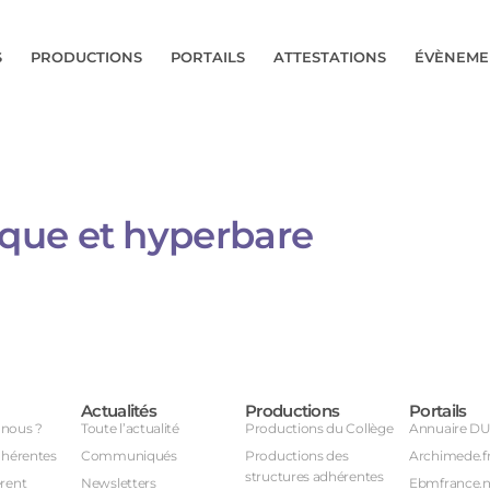
S
PRODUCTIONS
PORTAILS
ATTESTATIONS
ÉVÈNEME
ue et hyperbare​​
Actualités
Productions
Portails
nous ?
Toute l’actualité
Productions du Collège
Annuaire D
dhérentes
Communiqués
Productions des
Archimede.f
structures adhérentes
rent
Newsletters
Ebmfrance.n