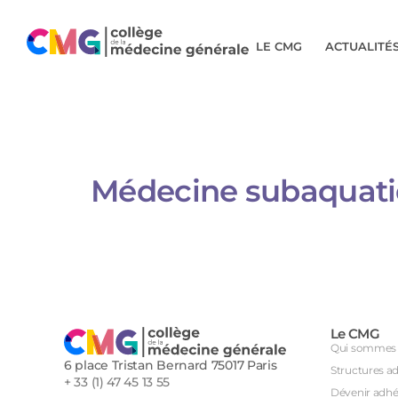
LE CMG
ACTUALITÉ
Médecine subaquatiq
Le CMG
Qui sommes 
6 place Tristan Bernard 75017 Paris
Structures a
+ 33 (1) 47 45 13 55
Dévenir adhé