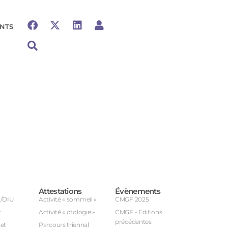
NTS
Attestations
Évènements
U/DIU
Activité « sommeil »
CMGF 2025
r
Activité « otologie »
CMGF - Editions
précédentes
et
Parcours triennal