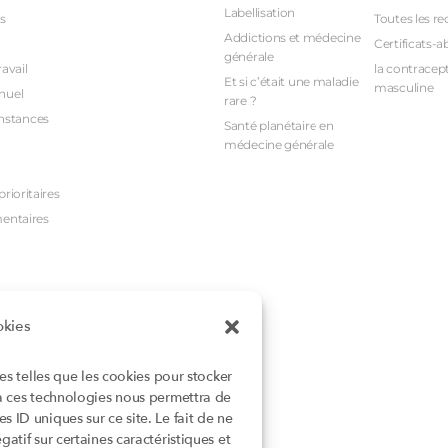
Labellisation
s
Toutes les re
Addictions et médecine
Certificats-a
générale
avail
la contracept
Et si c’était une maladie
masculine
nuel
rare ?
nstances
Santé planétaire en
médecine générale
rioritaires
mentaires
okies
ies telles que les cookies pour stocker
 à ces technologies nous permettra de
 ID uniques sur ce site. Le fait de ne
atif sur certaines caractéristiques et