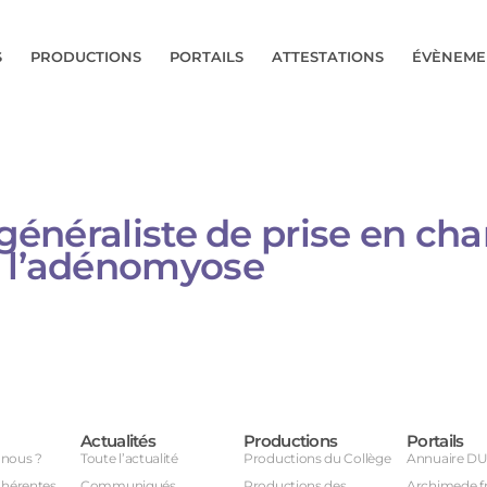
S
PRODUCTIONS
PORTAILS
ATTESTATIONS
ÉVÈNEME
 généraliste de prise en ch
e l’adénomyose
Actualités
Productions
Portails
nous ?
Toute l’actualité
Productions du Collège
Annuaire D
dhérentes
Communiqués
Productions des
Archimede.f