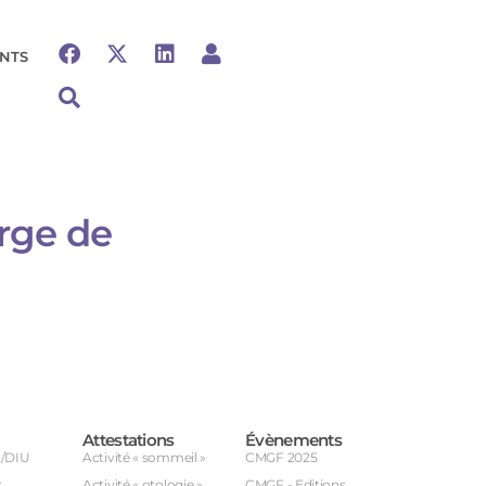
NTS
arge de
Attestations
Évènements
U/DIU
Activité « sommeil »
CMGF 2025
r
Activité « otologie »
CMGF - Editions