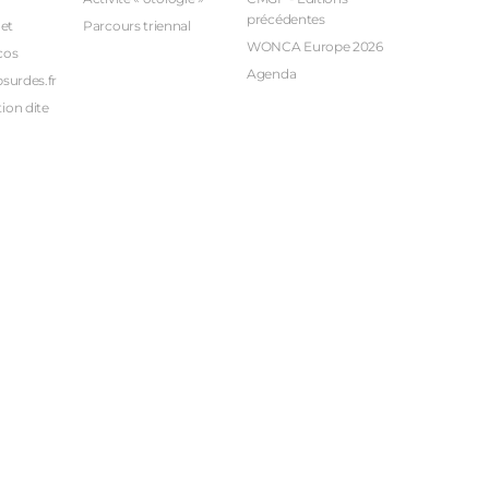
précédentes
et
Parcours triennal
WONCA Europe 2026
cos
Agenda
bsurdes.fr
ion dite