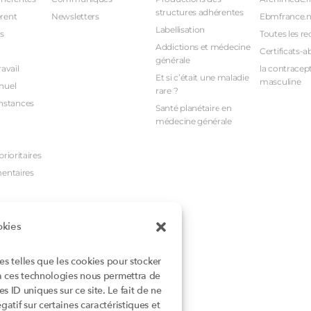
structures adhérentes
rent
Newsletters
Ebmfrance.n
Labellisation
s
Toutes les re
Addictions et médecine
Certificats-a
générale
avail
la contracept
Et si c’était une maladie
masculine
nuel
rare ?
nstances
Santé planétaire en
médecine générale
rioritaires
mentaires
okies
ies telles que les cookies pour stocker
 à ces technologies nous permettra de
 ID uniques sur ce site. Le fait de ne
atif sur certaines caractéristiques et