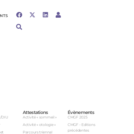
NTS
Attestations
Évènements
U/DIU
Activité « sommeil »
CMGF 2025
r
Activité « otologie »
CMGF - Editions
précédentes
et
Parcours triennal