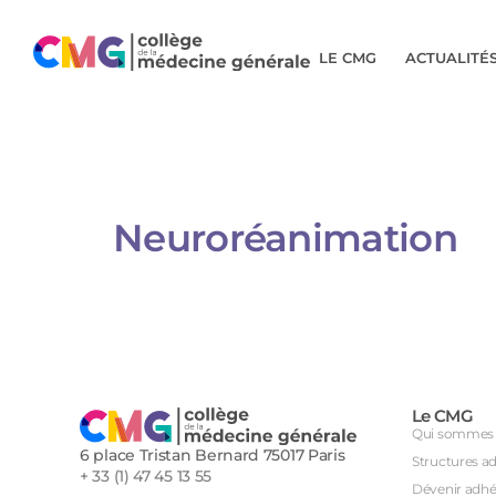
LE CMG
ACTUALITÉ
Neuroréanimation​
Le CMG
Qui sommes 
6 place Tristan Bernard 75017 Paris
Structures a
+ 33 (1) 47 45 13 55
Dévenir adhé