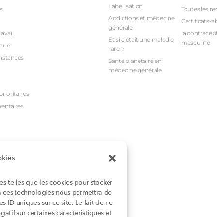
Labellisation
s
Toutes les re
Addictions et médecine
Certificats-a
générale
avail
la contracept
Et si c’était une maladie
masculine
nuel
rare ?
nstances
Santé planétaire en
médecine générale
rioritaires
mentaires
okies
ies telles que les cookies pour stocker
 à ces technologies nous permettra de
 ID uniques sur ce site. Le fait de ne
atif sur certaines caractéristiques et