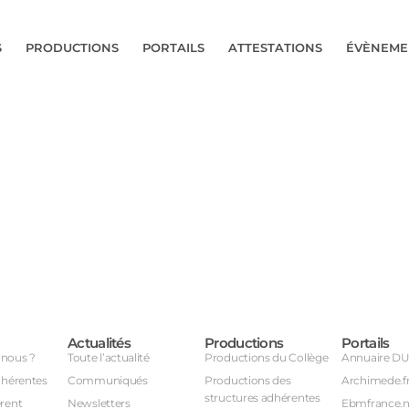
S
PRODUCTIONS
PORTAILS
ATTESTATIONS
ÉVÈNEME
Actualités
Productions
Portails
nous ?
Toute l’actualité
Productions du Collège
Annuaire D
dhérentes
Communiqués
Productions des
Archimede.f
structures adhérentes
rent
Newsletters
Ebmfrance.n