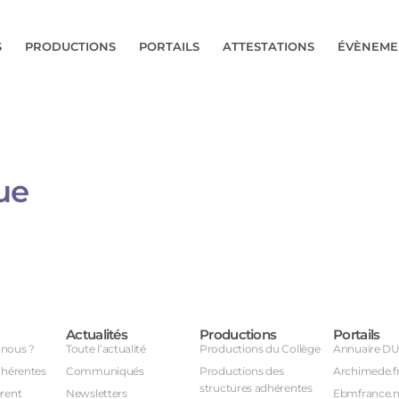
S
PRODUCTIONS
PORTAILS
ATTESTATIONS
ÉVÈNEME
ue
Actualités
Productions
Portails
nous ?
Toute l’actualité
Productions du Collège
Annuaire D
dhérentes
Communiqués
Productions des
Archimede.f
structures adhérentes
rent
Newsletters
Ebmfrance.n