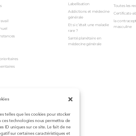
Labellisation
s
Toutes les re
Addictions et médecine
Certificats-a
générale
avail
la contracept
Et si c’était une maladie
masculine
nuel
rare ?
nstances
Santé planétaire en
médecine générale
rioritaires
mentaires
okies
ies telles que les cookies pour stocker
 à ces technologies nous permettra de
 ID uniques sur ce site. Le fait de ne
atif sur certaines caractéristiques et