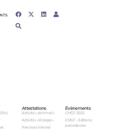
NTS
Attestations
Évènements
U/DIU
Activité « sommeil »
CMGF 2025
r
Activité « otologie »
CMGF - Editions
précédentes
et
Parcours triennal