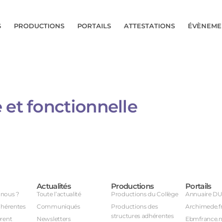
S
PRODUCTIONS
PORTAILS
ATTESTATIONS
ÉVÈNEME
 et fonctionnelle
Actualités
Productions
Portails
nous ?
Toute l’actualité
Productions du Collège
Annuaire D
dhérentes
Communiqués
Productions des
Archimede.f
structures adhérentes
rent
Newsletters
Ebmfrance.n