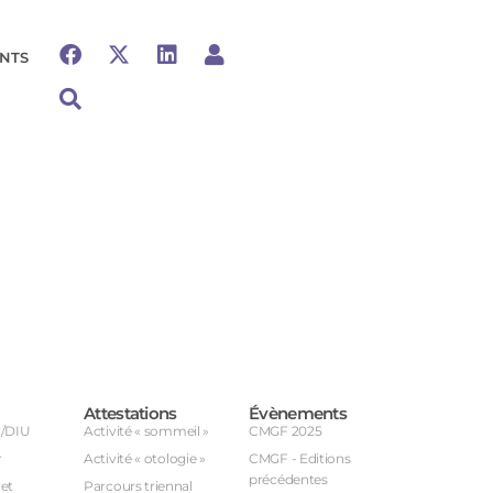
NTS
Attestations
Évènements
U/DIU
Activité « sommeil »
CMGF 2025
r
Activité « otologie »
CMGF - Editions
précédentes
et
Parcours triennal