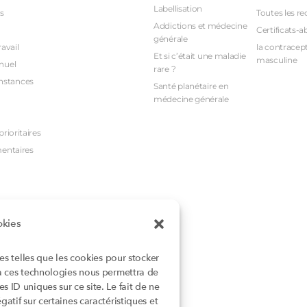
Labellisation
s
Toutes les re
Addictions et médecine
Certificats-a
générale
avail
la contracept
Et si c’était une maladie
masculine
nuel
rare ?
nstances
Santé planétaire en
médecine générale
rioritaires
mentaires
okies
ies telles que les cookies pour stocker
 à ces technologies nous permettra de
 ID uniques sur ce site. Le fait de ne
atif sur certaines caractéristiques et