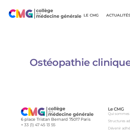
LE CMG
ACTUALITÉ
Ostéopathie clinique
Le CMG
Qui sommes 
6 place Tristan Bernard 75017 Paris
Structures a
+ 33 (1) 47 45 13 55
Dévenir adhé