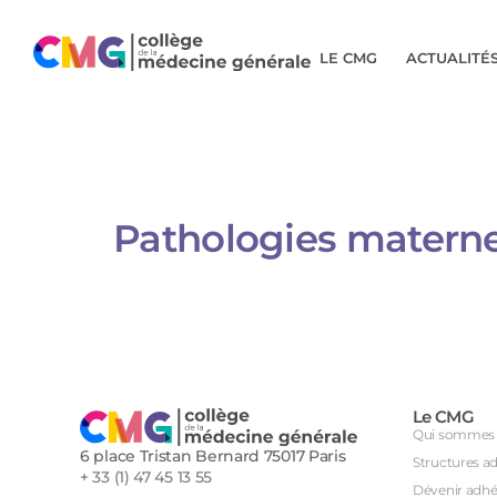
LE CMG
ACTUALITÉ
Pathologies materne
Le CMG
Qui sommes 
6 place Tristan Bernard 75017 Paris
Structures a
+ 33 (1) 47 45 13 55
Dévenir adhé