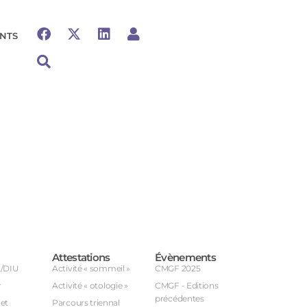
NTS
Attestations
Évènements
U/DIU
Activité « sommeil »
CMGF 2025
r
Activité « otologie »
CMGF - Editions
précédentes
et
Parcours triennal