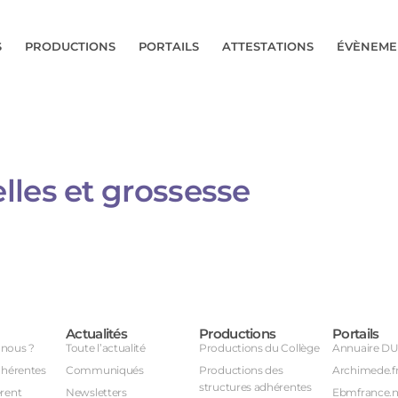
S
PRODUCTIONS
PORTAILS
ATTESTATIONS
ÉVÈNEME
lles et grossesse
Actualités
Productions
Portails
nous ?
Toute l’actualité
Productions du Collège
Annuaire D
dhérentes
Communiqués
Productions des
Archimede.f
structures adhérentes
rent
Newsletters
Ebmfrance.n