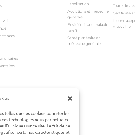
Labellisation
s
Toutes les re
Addictions et médecine
Certificats-a
générale
avail
la contracept
Et si c’était une maladie
masculine
nuel
rare ?
nstances
Santé planétaire en
médecine générale
rioritaires
mentaires
okies
ies telles que les cookies pour stocker
 à ces technologies nous permettra de
 ID uniques sur ce site. Le fait de ne
atif sur certaines caractéristiques et