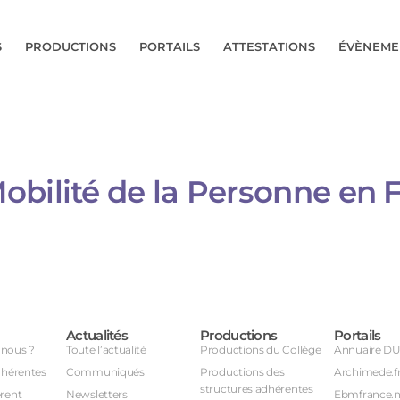
S
PRODUCTIONS
PORTAILS
ATTESTATIONS
ÉVÈNEME
bilité de la Personne en F
Actualités
Productions
Portails
nous ?
Toute l’actualité
Productions du Collège
Annuaire D
dhérentes
Communiqués
Productions des
Archimede.f
structures adhérentes
rent
Newsletters
Ebmfrance.n