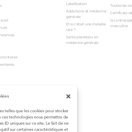
Labellisation
s
Toutes les re
Addictions et médecine
Certificats-a
générale
avail
la contracept
Et si c’était une maladie
masculine
nuel
rare ?
nstances
Santé planétaire en
médecine générale
rioritaires
mentaires
okies
ies telles que les cookies pour stocker
 à ces technologies nous permettra de
 ID uniques sur ce site. Le fait de ne
atif sur certaines caractéristiques et