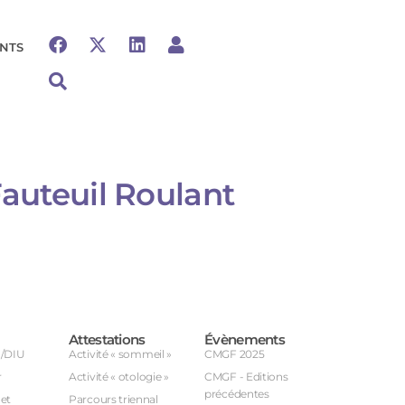
NTS
auteuil Roulant​
Attestations
Évènements
U/DIU
Activité « sommeil »
CMGF 2025
r
Activité « otologie »
CMGF - Editions
précédentes
et
Parcours triennal