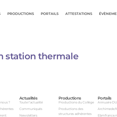
S
PRODUCTIONS
PORTAILS
ATTESTATIONS
ÉVÈNEME
 station thermale​​
Actualités
Productions
Portails
nous ?
Toute l’actualité
Productions du Collège
Annuaire D
dhérentes
Communiqués
Productions des
Archimede.f
structures adhérentes
rent
Newsletters
Ebmfrance.n