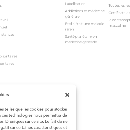
Labellisation
s
Toutes les re
Addictions et médecine
Certificats-a
générale
avail
la contracept
Et si c’était une maladie
masculine
nuel
rare ?
nstances
Santé planétaire en
médecine générale
rioritaires
mentaires
okies
ies telles que les cookies pour stocker
 à ces technologies nous permettra de
 ID uniques sur ce site. Le fait de ne
atif sur certaines caractéristiques et