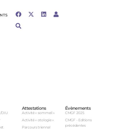
NTS
Attestations
Évènements
U/DIU
Activité « sommeil »
CMGF 2025
r
Activité « otologie »
CMGF - Editions
précédentes
et
Parcours triennal